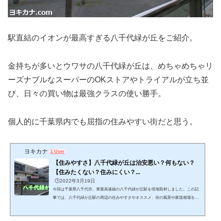
駅直結のイオンが最高すぎる八千代緑が丘をご紹介。
金持ちが多いとウワサの八千代緑が丘は、めちゃめちゃリ
ーズナブルなスーパーのOKストアやトライアルが立ち並
び、日々の買い物は最強クラスの使い勝手。
個人的に千葉県内でも屈指の住みやすい街だと思う。
ヨキカナ
1 User
【住みやすさ】八千代緑が丘は治安悪い？何もない？
【住みたくない？住みにくい？...
🕒️2022年3月19日
今回は千葉県八千代市、東葉高速線の八千代緑が丘駅を現地取材しました。この記
事では、八千代緑が丘駅の周辺の住みやすさやオススメ、街の風景や家賃相場を紹
介します。 (adsbygoogle = window.adsbygoogle || ).push({});ウパ千葉の4市区町村に
実際に住んだ私ことウパが、千葉県の全337駅を実際に現地調査してきました。実地