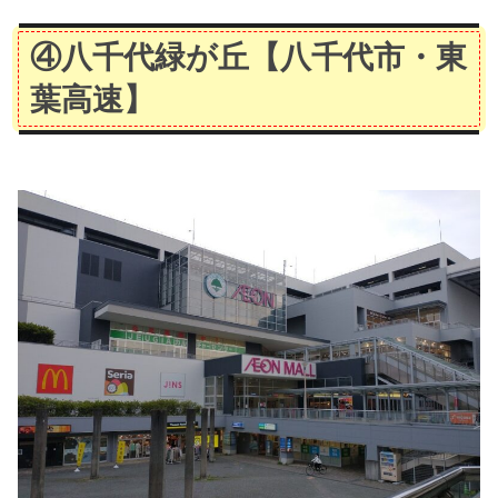
④八千代緑が丘
【八千代市・東
葉高速】