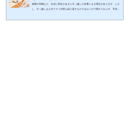
就職や同棲など、生活に変化があると引っ越しが必要になる場合があります。しか
し、引っ越しは人生でそう何度も繰り返すものではないので慣れておらず、手続き
をどんな手順・スケジュール感で進めるか迷いますよね。この記事では、引っ越し
をする上でどんな手続きを、どんな手順で進めれば良いかが分かります。 (adsbygo
ogle = window.adsbygoogle || ).push({});当記事を読みながら１つ１つゆっくりと作業
をこなし、失敗しない引っ越しを目指して下さい。 引っ越しは日数がかかりスケジ
ュール管理が必要で、見落としも発生し...