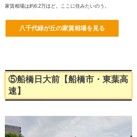
調査した結果と客観的な数字のデータを合わせ、不動産屋さんだけでは分からな
家賃相場は約6.2万ほど。ここに住みたいのう。
い、街の生の雰囲気をお伝えします。 このページをチェックする事で、八千代緑が
丘駅の周辺の住みやすさが分かり、単身赴...
八千代緑が丘の家賃相場を見る
⑤船橋日大前
【船橋市・東葉高
速】