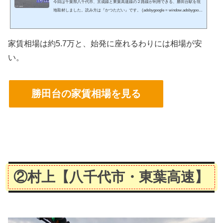
今回は千葉県八千代市、京成線と東葉高速線の２路線が利用できる、勝田台駅を現
地取材しました。読み方は『かつただい』です。 (adsbygoogle = window.adsbygoogl
e || ).push({});同棲で二人暮らしするんだけど、どんな街に住もうかな。子育てのし
やすさとか治安も気になる！一人暮らしをしたいけど、どこに引っ越そうかな。駅
に近いと便利だけど、家賃は抑えたい...そんな疑問で悩んでいませんか？ 実は、街
家賃相場は約5.7万と、始発に座れるわりには相場が安
選びは想像以上に日々の暮らしやすさに直結します。 何故なら、街の選択を失敗す
ると家賃の負担や通勤時間に大...
い。
勝田台の家賃相場を見る
②村上
【八千代市・東葉高速】