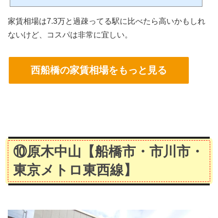
dow.adsbygoogle || ).push({});ウパ千葉の4市区町村に実際に住んだ私ことウパが、千
葉県の全337駅を実際に現地調査してきました。実地調査した結果と客観的な数字の
家賃相場は7.3万と過疎ってる駅に比べたら高いかもしれ
データを合わせ、不動産屋さんだけでは分からない、街の生の雰囲気をお伝えしま
す。 このページをチェックする事で、西...
ないけど、コスパは非常に宜しい。
西船橋の家賃相場をもっと見る
⑩原木中山
【船橋市・市川市・
東京メトロ東西線】