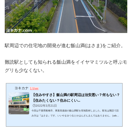
駅周辺での住宅地の開発が進む飯山満(はさま)をご紹介。
難読駅としても知られる飯山満をイイヤマミツルと呼ぶモ
グリも少なくない。
ヨキカナ
1 User
【住みやすさ】飯山満の駅周辺は治安悪い？何もない？
【住みたくない？住みにくい...
🕒️2022年3月21日
今回は千葉県船橋市、東葉高速線の飯山満駅を現地取材しました。駅名は難読で読
み方は『はさま』です。いいやまみつるとかはんざんまんではありません。 (adsby
google = window.adsbygoogle || ).push({}); この記事では、飯山満駅の周辺の住みやす
さやオススメ、街の風景や家賃相場を紹介します。 ウパ千葉の4市区町村に実際に
住んだ私ことウパが、千葉県の全336駅を実際に現地調査してきました。実地調査し