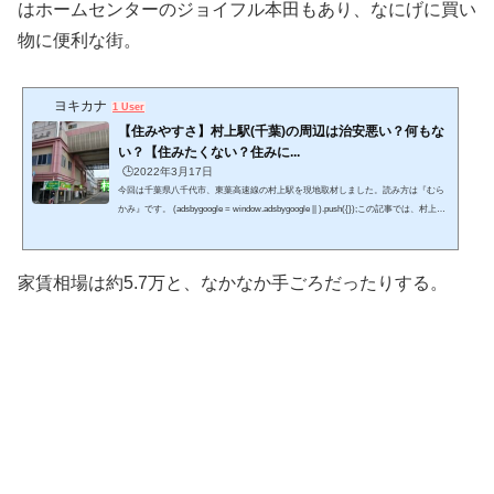
はホームセンターのジョイフル本田もあり、なにげに買い
物に便利な街。
ヨキカナ
1 User
【住みやすさ】村上駅(千葉)の周辺は治安悪い？何もな
い？【住みたくない？住みに...
🕒️2022年3月17日
今回は千葉県八千代市、東葉高速線の村上駅を現地取材しました。読み方は『むら
かみ』です。 (adsbygoogle = window.adsbygoogle || ).push({});この記事では、村上駅
の周辺の住みやすさやオススメ、街の風景や家賃相場を紹介します。 ウパ千葉の4
市区町村に実際に住んだ私ことウパが、千葉県の全337駅を実際に現地調査してきま
した。実地調査した結果と客観的な数字のデータを合わせ、不動産屋さんだけでは
家賃相場は約5.7万と、なかなか手ごろだったりする。
分からない、街の生の雰囲気をお伝えします。 このページをチェックする事で、村
上駅の周辺の住みやすさが分かり...