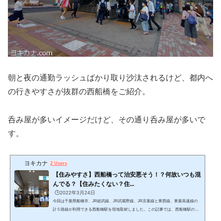
朝と夜の通勤ラッシュばかり取り沙汰されるけど、都内へ
の行きやすさが抜群の西船橋をご紹介。
呑み屋が多いイメージだけど、その通り呑み屋が多いで
す。
ヨキカナ
2 Users
【住みやすさ】西船橋って治安悪そう！？何故いつも混
んでる？【住みたくない？住...
🕒️2022年3月24日
今回は千葉県船橋市、JR総武線、JR武蔵野線、JR京葉線と東西線、東葉高速線の
計５路線が利用できる西船橋駅を現地取材しました。この記事では、西船橋駅の周
辺の住みやすさやオススメ、街の風景や家賃相場を紹介します。 (adsbygoogle = win