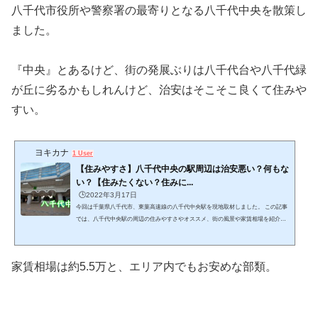
八千代市役所や警察署の最寄りとなる八千代中央を散策し
ました。
『中央』とあるけど、街の発展ぶりは八千代台や八千代緑
が丘に劣るかもしれんけど、治安はそこそこ良くて住みや
すい。
ヨキカナ
1 User
【住みやすさ】八千代中央の駅周辺は治安悪い？何もな
い？【住みたくない？住みに...
🕒️2022年3月17日
今回は千葉県八千代市、東葉高速線の八千代中央駅を現地取材しました。 この記事
では、八千代中央駅の周辺の住みやすさやオススメ、街の風景や家賃相場を紹介し
ます。 (adsbygoogle = window.adsbygoogle || ).push({}); ウパ千葉の4市区町村に実際
に住んだ私ことウパが、千葉県の全337駅を実際に現地調査してきました。実地調査
した結果と客観的な数字のデータを合わせ、不動産屋さんだけでは分からない、街
家賃相場は約5.5万と、エリア内でもお安めな部類。
の生の雰囲気をお伝えします。 このページをチェックする事で、八千代中央駅の周
辺の住みやすさが分かり、...