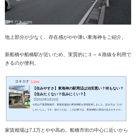
地上部分が少なく、存在感がやや薄い東海神をご紹介。
新船橋や船橋駅が近いため、実質的に３～４路線を利用で
きるのが便利。
ヨキカナ
1 User
【住みやすさ】東海神の駅周辺は治安悪い？何もない？
【住みたくない？住みにくい？】
🕒️2022年3月23日
今回は千葉県船橋市、東葉高速線の東海神駅を現地取材しました。読み方は『ひが
しかいじん』です。強そうだね。 この記事では、東海神駅の周辺の住みやすさやオ
ススメ、街の風景や家賃相場を紹介します。 (adsbygoogle = window.adsbygoogle || ).
push({});ウパ千葉の4市区町村に実際に住んだ私ことウパが、千葉県の全337駅を実
際に現地調査してきました。実地調査した結果と客観的な数字のデータを合わせ、
家賃相場は7.1万とやや高め。船橋市街の中心に近いから
不動産屋さんだけでは分からない、街の生の雰囲気をお伝えします。 このページを
チェックする事で、東海神駅の周...