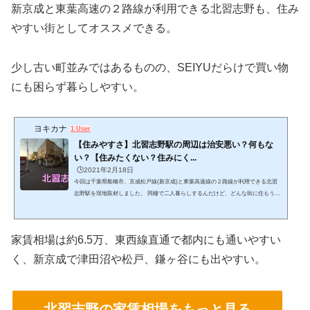
新京成と東葉高速の２路線が利用できる北習志野も、住み
やすい街としてオススメできる。
少し古い町並みではあるものの、SEIYUだらけで買い物
にも困らず暮らしやすい。
ヨキカナ
1 User
【住みやすさ】北習志野駅の周辺は治安悪い？何もな
い？【住みたくない？住みにく...
🕒️2021年2月18日
今回は千葉県船橋市、京成松戸線(新京成)と東葉高速線の２路線が利用できる北習
志野駅を現地取材しました。 同棲で二人暮らしするんだけど、どんな街に住もうか
な。子育てのしやすさとか治安も気になる！一人暮らしをしたいけど、どこに引っ
越そうかな。駅に近いと便利だけど、家賃は抑えたい...そんな疑問で悩んでいませ
んか？ 実は、街選びは想像以上に日々の暮らしやすさに直結します。 何故なら、街
家賃相場は約6.5万、東西線直通で都内にも通いやすい
の選択を失敗すると家賃の負担や通勤時間に大きく影響するからです。自分に合わ
ない街や物件に何か月も何年も住むこ...
く、新京成で津田沼や松戸、鎌ヶ谷にも出やすい。
北習志野の家賃相場をもっと見る