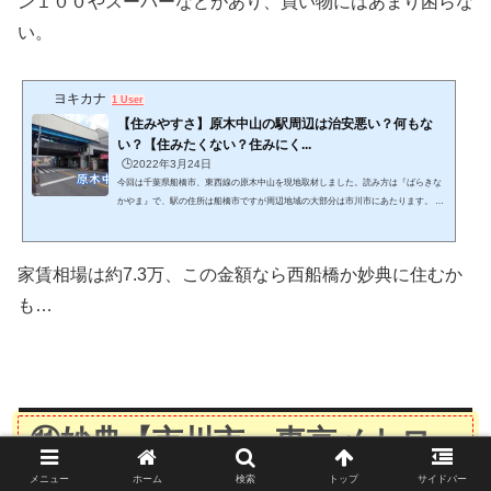
ン１００やスーパーなどがあり、買い物にはあまり困らな
い。
ヨキカナ
1 User
【住みやすさ】原木中山の駅周辺は治安悪い？何もな
い？【住みたくない？住みにく...
🕒️2022年3月24日
今回は千葉県船橋市、東西線の原木中山を現地取材しました。読み方は『ばらきな
かやま』で、駅の住所は船橋市ですが周辺地域の大部分は市川市にあたります。 こ
の記事では、原木中山の周辺の住みやすさやオススメ、街の風景や家賃相場を紹介
します。 (adsbygoogle = window.adsbygoogle || ).push({});ウパ千葉の4市区町村に実
際に住んだ私ことウパが、千葉県の全337駅を実際に現地調査してきました。実地調
家賃相場は約7.3万、この金額なら西船橋か妙典に住むか
査した結果と客観的な数字のデータを合わせ、不動産屋さんだけでは分からない、
街の生の雰囲気をお伝えします。 ...
も…
⑪妙典【市川市・東京メトロ
東西線】
メニュー
ホーム
検索
トップ
サイドバー