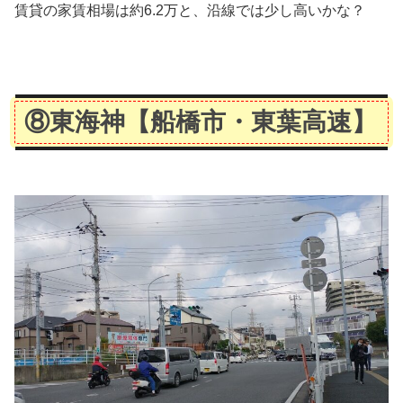
賃貸の家賃相場は約6.2万と、沿線では少し高いかな？
た結果と客観的な数字のデータを合わせ、不動産屋さんだけでは分からない、街の
生の雰囲気をお伝えします。&nbs...
⑧東海神
【船橋市・東葉高速】