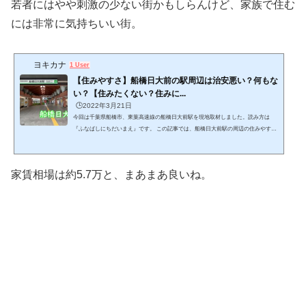
若者にはやや刺激の少ない街かもしらんけど、家族で住む
には非常に気持ちいい街。
ヨキカナ
1 User
【住みやすさ】船橋日大前の駅周辺は治安悪い？何もな
い？【住みたくない？住みに...
🕒️2022年3月21日
今回は千葉県船橋市、東葉高速線の船橋日大前駅を現地取材しました。読み方は
『ふなばしにちだいまえ』です。 この記事では、船橋日大前駅の周辺の住みやすさ
やオススメ、街の風景や家賃相場を紹介します。 (adsbygoogle = window.adsbygoogl
e || ).push({});ウパ千葉の4市区町村に実際に住んだ私ことウパが、千葉県の全337駅
を実際に現地調査してきました。実地調査した結果と客観的な数字のデータを合わ
家賃相場は約5.7万と、まあまあ良いね。
せ、不動産屋さんだけでは分からない、街の生の雰囲気をお伝えします。 このペー
ジをチェックする事で、船橋日大前...