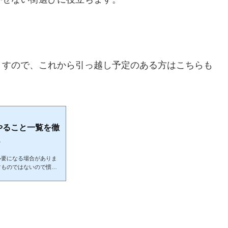
ますので、これから引っ越し予定のある方はこちらも
やること一覧を徹
.
必要になる場合がありま
すものではないので慣れ
で進めるか迷いますよ
続きを、どんな手順で進
をこなし、失敗しない引っ
スケジュール管理が必要