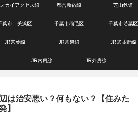
スカイアクセス線
都営新宿線
芝山鉄道
千葉市 美浜区
千葉市稲毛区
千葉市若葉区
JR京葉線
JR常磐線
JR武蔵野線
JR内房線
JR外房線
辺は治安悪い？何もない？【住みた
発】
す