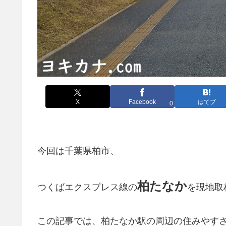
X
Facebook
はてブ
0
今回は千葉県柏市、
柏たなか
つくばエクスプレス線の
を現地取
この記事では、柏たなか駅の周辺の住みやす