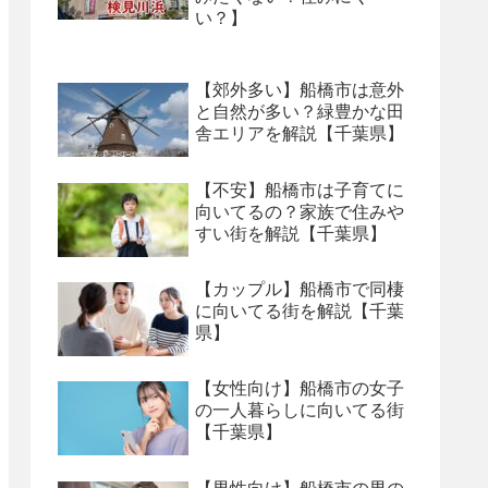
い？】
【郊外多い】船橋市は意外
と自然が多い？緑豊かな田
舎エリアを解説【千葉県】
【不安】船橋市は子育てに
向いてるの？家族で住みや
すい街を解説【千葉県】
【カップル】船橋市で同棲
に向いてる街を解説【千葉
県】
【女性向け】船橋市の女子
の一人暮らしに向いてる街
【千葉県】