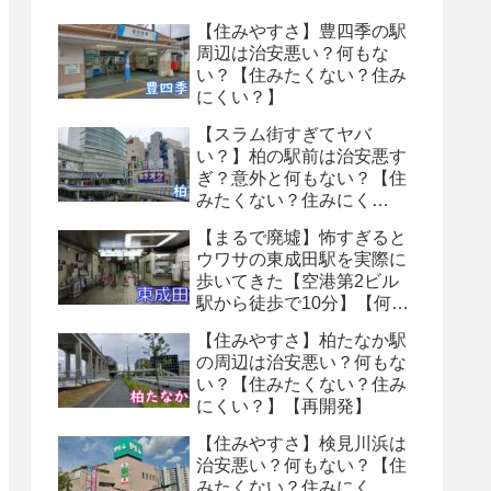
【住みやすさ】豊四季の駅
周辺は治安悪い？何もな
い？【住みたくない？住み
にくい？】
【スラム街すぎてヤバ
い？】柏の駅前は治安悪す
ぎ？意外と何もない？【住
みたくない？住みにく
い？】
【まるで廃墟】怖すぎると
ウワサの東成田駅を実際に
歩いてきた【空港第2ビル
駅から徒歩で10分】【何も
ない・トイレ怖い】【８番
【住みやすさ】柏たなか駅
出口】
の周辺は治安悪い？何もな
い？【住みたくない？住み
にくい？】【再開発】
【住みやすさ】検見川浜は
治安悪い？何もない？【住
みたくない？住みにく