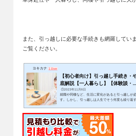
また、引っ越しに必要な手続きも網羅してい
ご覧ください。
ヨキカナ
1 User
【初心者向け】引っ越し手続き・
底解説【一人暮らし】【体験談・..
🕒️2023年11月6日
就職や同棲など、生活に変化があると引っ越しが
す。しかし、引っ越しは人生でそう何度も繰り返
ておらず、手続きをどんな手順・スケジュール感
ね。この記事では、引っ越しをする上でどんな手
めれば良いかが分かります。 (adsbygoogle = window.adsbygoogle || ).push
({});当記事を読みながら１つ１つゆっくりと作業
越しを目指して下さい。 引っ越しは日数がかかり
で、見落としも発生し...