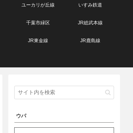
ユーカリが丘線
いすみ鉄道
千葉市緑区
JR総武本線
JR東金線
JR鹿島線
ウパ