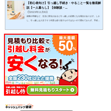
【初心者向け】引っ越し手続き・やること一覧を徹底解
説【一人暮らし】【体験談・...
🕒️2023年11月6日
就職や同棲など、生活に変化があると引っ越しが必要になる場合があります。しか
し、引っ越しは人生でそう何度も繰り返すものではないので慣れておらず、手続き
をどんな手順・スケジュール感で進めるか迷いますよね。この記事では、引っ越し
をする上でどんな手続きを、どんな手順で進めれば良いかが分かります。 (adsbygo
ogle = window.adsbygoogle || ).push({});当記事を読みながら１つ１つゆっくりと作業
をこなし、失敗しない引っ越しを目指して下さい。 引っ越しは日数がかかりスケジ
ュール管理が必要で、見落としも発生し...