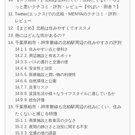
っと悪いクチコミ・評判・レビュー【やばい・田舎？】
Twitter(エックス)での北柏・MENYAのクチコミ・評判・
レビュー
【まとめ】北柏は住みやすくてオススメ
他にはどんな街があるの？
千葉県柏市・JR常磐線の北柏駅周辺の住みやすさの評判
1. 住みやすい点と便利さ
2. 周辺施設と有名スポット
3. バスの運行と交通の便
4. 安全性と治安
5. 医療施設と買い物の利便性
6. 自然環境と公園
7. 災害リスク
8. 賃貸生活や様々なライフスタイルに適しているか
9. 総合評価
千葉県柏市・JR常磐線も北柏駅周辺の住みにくい、住み
たくないと感じる特徴
1. 商業施設と飲食店の少なさ
2. 夜間の静けさと治安に関する不安
3. 交通の便の課題