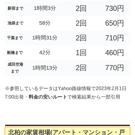
2回
730円
1時間3分
新宿まで
2回
650円
58分
池袋まで
2回
710円
1時間31分
千葉まで
1回
460円
42分
船橋まで
成田空港
2回
770円
1時間13分
まで
※参照しているデータはYahoo路線情報で2023年2月1日
7:00出発・
料金の安いルート
で検索結果から一部引用
北柏の家賃相場(アパート・マンション・戸