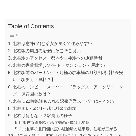
Table of Contents
北柏は意外(？)と治安が良くて住みやすい
北柏駅の周辺の治安はそこそこ良い
北柏駅のアクセス・都内や主要駅への通勤時間
北柏の家賃相場(アパート・マンション・戸建て)
北柏駅前のパーキング・月極め駐車場の月額相場【料金安
い・駅チカ・無料？】
北柏のコンビニ・スーパー・ドラッグストア・クリーニン
グ・保育園の数は？
北柏に22時以降も入れる深夜営業スーパーはあるの？
北柏周辺への引っ越し料金の相場
北柏は何もない？駅周辺の様子
水戸街道を跨ぐ歩道橋の正体は北柏駅
北柏駅の北口側は広い駐輪場と駐車場、住宅が広がる
【スラム街？】北柏は住みにくい？住みたくない？ちょ