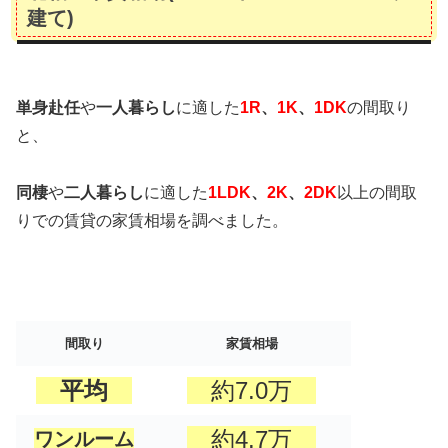
建て)
単身赴任
や
一人暮らし
に適した
1R
、
1K
、
1DK
の間取り
と、
同棲
や
二人暮らし
に適した
1LDK
、
2K
、
2DK
以上の間取
りでの賃貸の家賃相場を調べました。
間取り
家賃相場
平均
約7.0万
約4.7万
ワンルーム