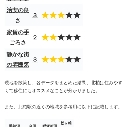
治安の良
★★★
★★
３
さ
家賃の手
★★
★★★
２
ごろさ
静かな街
★★★
★★
３
の雰囲気
現地を散策し、各データをまとめた結果、北柏は住みやす
くて移住にもオススメなことが分かりました。
また、北柏駅の近くの地域を参考用に以下に記載します。
松ヶ崎
手賀沼
台田
呼塚新田