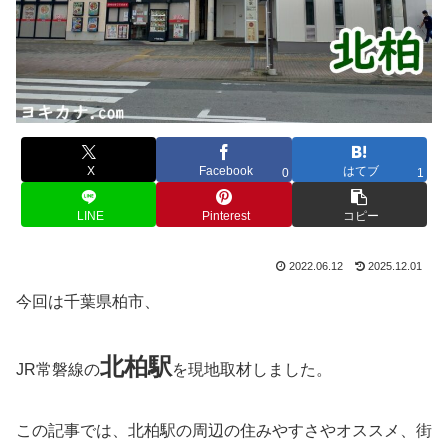
X
Facebook
はてブ
0
1
LINE
Pinterest
コピー
2022.06.12
2025.12.01
今回は千葉県柏市、
北
柏
駅
JR常磐線の
を現地取材しました。
この記事では、北柏駅の周辺の住みやすさやオススメ、街