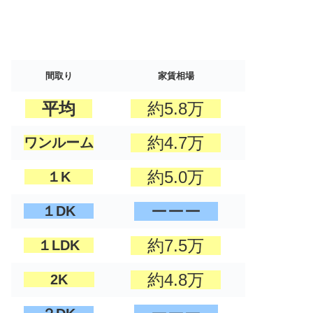
間取り
家賃相場
平均
約5.8万
約4.7万
ワンルーム
約5.0万
１K
ーーー
１DK
約7.5万
１LDK
約4.8万
2K