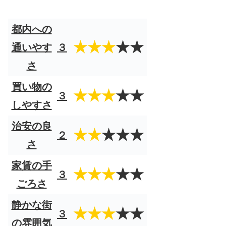
都内への
★★★
★★
通いやす
３
さ
買い物の
★★★
★★
３
しやすさ
治安の良
★★
★★★
２
さ
家賃の手
★★★
★★
３
ごろさ
静かな街
★★★
★★
３
の雰囲気