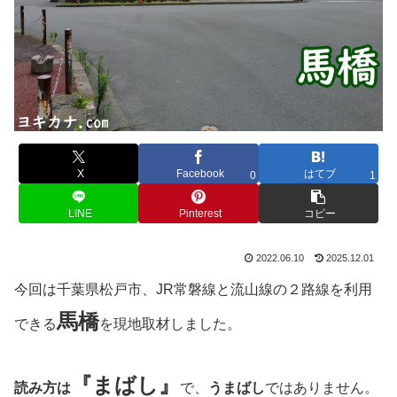
X
Facebook
はてブ
0
1
LINE
Pinterest
コピー
2022.06.10
2025.12.01
今回は千葉県松戸市、JR常磐線と流山線の２路線を利用
馬橋
できる
を現地取材しました。
『まばし』
読み方は
で、
うまばし
ではありません。