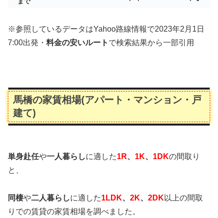
まで
※参照しているデータはYahoo路線情報で2023年2月1日
7:00出発・
料金の安いルート
で検索結果から一部引用
馬橋の家賃相場(アパート・マンション・戸
建て)
単身赴任
や
一人暮らし
に適した
1R
、
1K
、
1DK
の間取り
と、
同棲
や
二人暮らし
に適した
1LDK
、
2K
、
2DK
以上の間取
りでの賃貸の家賃相場を調べました。