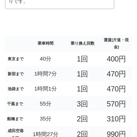
りです。
運賃(片道・現
乗車時間
乗り換え回数
金)
1回
400円
40分
東京まで
1回
470円
1時間7分
新宿まで
1回
470円
1時間1分
池袋まで
3回
570円
55分
千葉まで
2回
310円
35分
船橋まで
成田空港
2回
990円
1時間27分