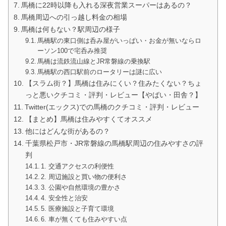
馬橋に22時以降も入れる深夜営業スーパーはあるの？
馬橋周辺への引っ越し料金の相場
馬橋は何もない？駅周辺の様子
馬橋駅の東口側は呑み屋がいっぱい・お金が無いならロ
ーソン100で宅呑み推奨
馬橋は流鉄流山線とJR常磐線の乗換駅
馬橋駅の西口駅前のロータリーは謎に広い
【スラム街？】馬橋は住みにくい？住みたくない？ちょ
っと悪いクチコミ・評判・レビュー【やばい・田舎？】
Twitter(エックス)での馬橋のクチコミ・評判・レビュー
【まとめ】馬橋は住みやすくてオススメ
他にはどんな街があるの？
千葉県松戸市・JR常磐線の馬橋駅周辺の住みやすさの評
判
1. 交通アクセスの利便性
2. 周辺施設と買い物の便利さ
3. 公園や自然環境の豊かさ
4. 安全性と治安
5. 医療施設と子育て環境
6. 車が無くても住みやすい点