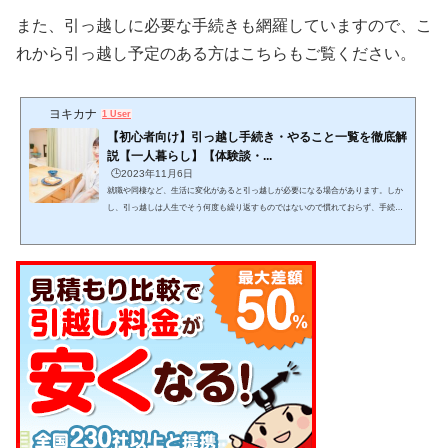
また、引っ越しに必要な手続きも網羅していますので、こ
れから引っ越し予定のある方はこちらもご覧ください。
ヨキカナ
1 User
【初心者向け】引っ越し手続き・やること一覧を徹底解
説【一人暮らし】【体験談・...
🕒️2023年11月6日
就職や同棲など、生活に変化があると引っ越しが必要になる場合があります。しか
し、引っ越しは人生でそう何度も繰り返すものではないので慣れておらず、手続き
をどんな手順・スケジュール感で進めるか迷いますよね。この記事では、引っ越し
をする上でどんな手続きを、どんな手順で進めれば良いかが分かります。 (adsbygo
ogle = window.adsbygoogle || ).push({});当記事を読みながら１つ１つゆっくりと作業
をこなし、失敗しない引っ越しを目指して下さい。 引っ越しは日数がかかりスケジ
ュール管理が必要で、見落としも発生し...