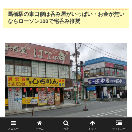
馬橋駅の東口側は呑み屋がいっぱい・お金が無い
ならローソン100で宅呑み推奨
メニュー
ホーム
検索
トップ
サイドバー