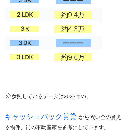
ーーー
２DK
約9.4万
２LDK
約4.3万
３K
ーーー
３DK
約9.6万
３LDK
※
参照しているデータは2023年の、
キャッシュバック賃貸
から
祝い金の貰え
る物件、街の不動産家を参考にしています。