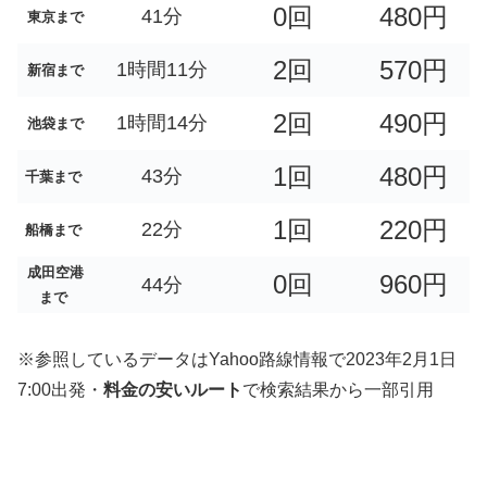
0回
480円
41分
東京まで
2回
570円
1時間11分
新宿まで
2回
490円
1時間14分
池袋まで
1回
480円
43分
千葉まで
1回
220円
22分
船橋まで
成田空港
0回
960円
44分
まで
※参照しているデータはYahoo路線情報で2023年2月1日
7:00出発・
料金の安いルート
で検索結果から一部引用