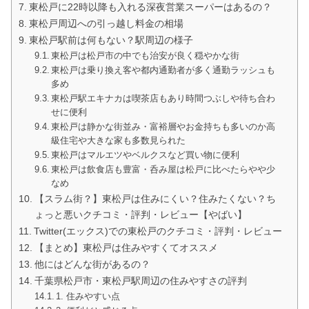
東松戸に22時以降も入れる深夜営業スーパーはあるの？
東松戸周辺への引っ越し料金の相場
東松戸駅前は何もない？駅周辺の様子
東松戸は松戸市の中でも治安が良く穏やかな街
東松戸は乗り換え客や都内通勤者が多く通勤ラッシュも
多め
東松戸駅エキナカは喫茶店もあり時間つぶしや待ち合わ
せに便利
東松戸は静かな街並み・富裕層やお金持ちも多いのか高
級住宅や大きな家も多数見られた
東松戸はマルエツやベルクスなど買い物に便利
東松戸は飲食店も豊富・呑み屋は松戸に比べたらやや少
なめ
【スラム街？】東松戸は住みにくい？住みたくない？ち
ょっと悪いクチコミ・評判・レビュー【やばい】
Twitter(エックス)での東松戸のクチコミ・評判・レビュー
【まとめ】東松戸は住みやすくてオススメ
他にはどんな街があるの？
千葉県松戸市・東松戸駅周辺の住みやすさの評判
1. 住みやすい点