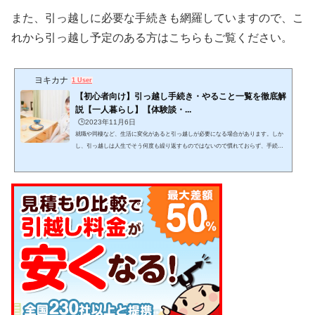
また、引っ越しに必要な手続きも網羅していますので、こ
れから引っ越し予定のある方はこちらもご覧ください。
ヨキカナ
1 User
【初心者向け】引っ越し手続き・やること一覧を徹底解
説【一人暮らし】【体験談・...
🕒️2023年11月6日
就職や同棲など、生活に変化があると引っ越しが必要になる場合があります。しか
し、引っ越しは人生でそう何度も繰り返すものではないので慣れておらず、手続き
をどんな手順・スケジュール感で進めるか迷いますよね。この記事では、引っ越し
をする上でどんな手続きを、どんな手順で進めれば良いかが分かります。 (adsbygo
ogle = window.adsbygoogle || ).push({});当記事を読みながら１つ１つゆっくりと作業
をこなし、失敗しない引っ越しを目指して下さい。 引っ越しは日数がかかりスケジ
ュール管理が必要で、見落としも発生し...