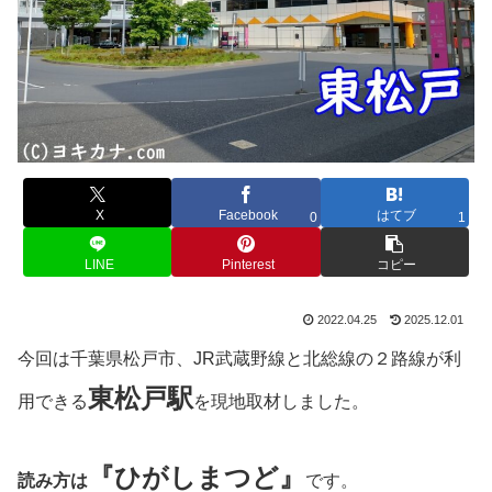
X
Facebook
はてブ
0
1
LINE
Pinterest
コピー
2022.04.25
2025.12.01
今回は千葉県松戸市、JR武蔵野線と北総線の２路線が利
東松戸
駅
用できる
を現地取材しました。
『ひがしまつど』
読み方は
です。