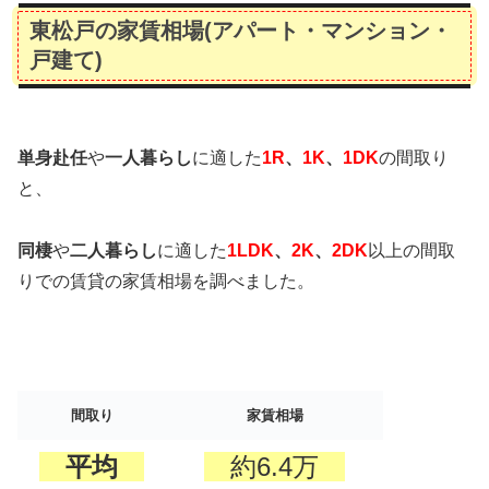
東松戸の家賃相場(アパート・マンション・
戸建て)
単身赴任
や
一人暮らし
に適した
1R
、
1K
、
1DK
の間取り
と、
同棲
や
二人暮らし
に適した
1LDK
、
2K
、
2DK
以上の間取
りでの賃貸の家賃相場を調べました。
間取り
家賃相場
平均
約6.4万