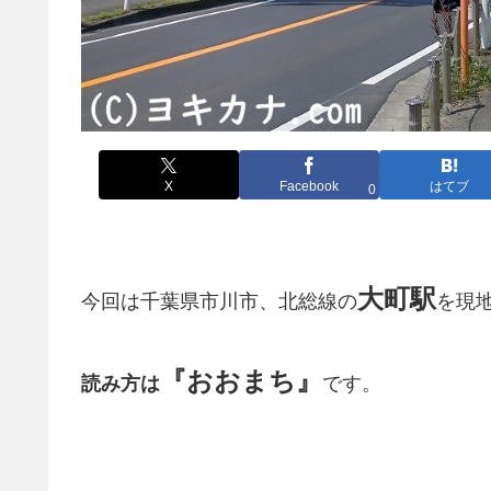
X
Facebook
はてブ
0
大町
駅
今回は千葉県市川市、北総線の
を現
『おおまち』
読み方は
です。