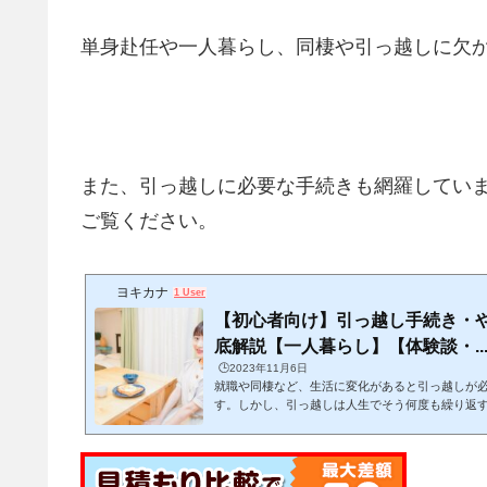
単身赴任や一人暮らし、同棲や引っ越しに欠
また、引っ越しに必要な手続きも網羅してい
ご覧ください。
ヨキカナ
1 User
【初心者向け】引っ越し手続き・
底解説【一人暮らし】【体験談・..
🕒️2023年11月6日
就職や同棲など、生活に変化があると引っ越しが
す。しかし、引っ越しは人生でそう何度も繰り返
ておらず、手続きをどんな手順・スケジュール感
ね。この記事では、引っ越しをする上でどんな手
めれば良いかが分かります。 (adsbygoogle = window.adsbygoogle || ).push
({});当記事を読みながら１つ１つゆっくりと作業