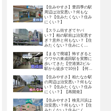
【住みやすさ】豊四季の駅
周辺は治安悪い？何もな
い？【住みたくない？住み
にくい？】
【スラム街すぎてヤバ
い？】柏の駅前は治安悪す
ぎ？意外と何もない？【住
みたくない？住みにく
い？】
【まるで廃墟】怖すぎると
ウワサの東成田駅を実際に
歩いてきた【空港第2ビル
駅から徒歩で10分】【何も
ない・トイレ怖い】【８番
【住みやすさ】柏たなか駅
出口】
の周辺は治安悪い？何もな
い？【住みたくない？住み
にくい？】【再開発】
【住みやすさ】検見川浜は
治安悪い？何もない？【住
みたくない？住みにく