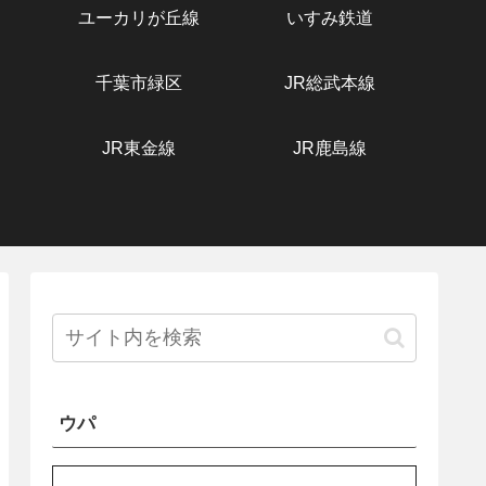
ユーカリが丘線
いすみ鉄道
千葉市緑区
JR総武本線
JR東金線
JR鹿島線
ウパ