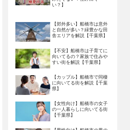
い？】
【郊外多い】船橋市は意外
と自然が多い？緑豊かな田
舎エリアを解説【千葉県】
【不安】船橋市は子育てに
向いてるの？家族で住みや
すい街を解説【千葉県】
【カップル】船橋市で同棲
に向いてる街を解説【千葉
県】
【女性向け】船橋市の女子
の一人暮らしに向いてる街
【千葉県】