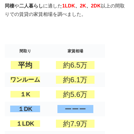
同棲
や
二人暮らし
に適した
1LDK
、
2K
、
2DK
以上の間取
りでの賃貸の家賃相場を調べました。
間取り
家賃相場
平均
約6.5万
約6.1万
ワンルーム
約5.6万
１K
ーーー
１DK
約7.9万
１LDK