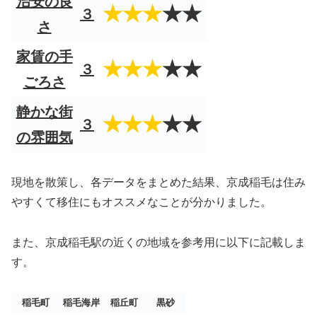
治安の良
★★★
★★
３
さ
家賃の手
★★★
★★
３
ごろさ
静かな街
★★★
★★
３
の雰囲気
現地を散策し、各データをまとめた結果、京成稲毛は住み
やすくて移住にもオススメなことが分かりました。
また、京成稲毛駅の近くの地域を参考用に以下に記載しま
す。
稲毛町
稲毛海岸
稲丘町
黒砂