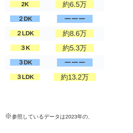
約6.5万
2K
ーーー
２DK
約8.6万
２LDK
約5.3万
３K
ーーー
３DK
約13.2万
３LDK
※
参照しているデータは2023年の、