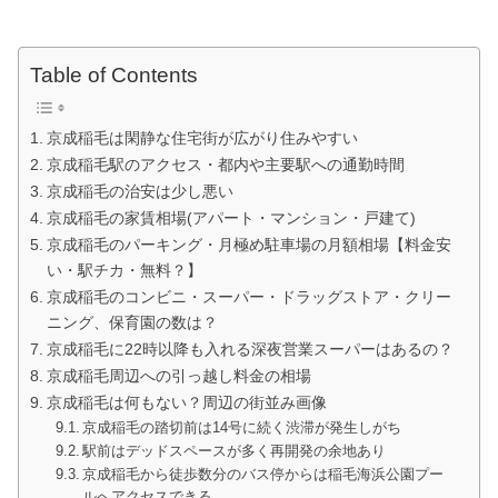
Table of Contents
京成稲毛は閑静な住宅街が広がり住みやすい
京成稲毛駅のアクセス・都内や主要駅への通勤時間
京成稲毛の治安は少し悪い
京成稲毛の家賃相場(アパート・マンション・戸建て)
京成稲毛のパーキング・月極め駐車場の月額相場【料金安
い・駅チカ・無料？】
京成稲毛のコンビニ・スーパー・ドラッグストア・クリー
ニング、保育園の数は？
京成稲毛に22時以降も入れる深夜営業スーパーはあるの？
京成稲毛周辺への引っ越し料金の相場
京成稲毛は何もない？周辺の街並み画像
京成稲毛の踏切前は14号に続く渋滞が発生しがち
駅前はデッドスペースが多く再開発の余地あり
京成稲毛から徒歩数分のバス停からは稲毛海浜公園プー
ルへアクセスできる