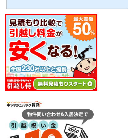
をどんな手順・スケジュール感で進めるか迷いますよね。この記事では、引っ越し
をする上でどんな手続きを、どんな手順で進めれば良いかが分かります。 (adsbygo
ogle = window.adsbygoogle || ).push({});当記事を読みながら１つ１つゆっくりと作業
をこなし、失敗しない引っ越しを目指して下さい。 引っ越しは日数がかかりスケジ
ュール管理が必要で、見落としも発生し...