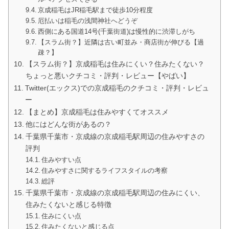
京成稲毛はJR稲毛駅まで徒歩10分程度
厄払いは稲毛の浅間神社へどうぞ
西側にある国道14号(千葉街道)は慢性的に渋滞しがち
【スラム街？】近隣は古い町並み・商店街が伸びる【過
疎？】
【スラム街？】京成稲毛は住みにくい？住みたくない？
ちょっと悪いクチコミ・評判・レビュー【やばい】
Twitter(エックス)での京成稲毛のクチコミ・評判・レビュ
ー
【まとめ】京成稲毛は住みやすくてオススメ
他にはどんな街があるの？
千葉県千葉市・京成線の京成稲毛駅周辺の住みやすさの
評判
住みやすい点
住みやすさに関するライフスタイルの考察
総評
千葉県千葉市・京成線の京成稲毛駅周辺の住みにくい、
住みたくないと感じる特徴
住みにくい点
住みたくないと感じる点