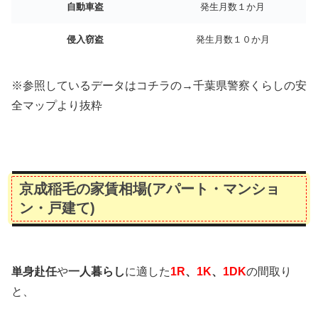
自動車盗
発生月数１か月
侵入窃盗
発生月数１０か月
※参照しているデータはコチラの→千葉県警察くらしの安
全マップより抜粋
京成稲毛の家賃相場(アパート・マンショ
ン・戸建て)
単身赴任
や
一人暮らし
に適した
1R
、
1K
、
1DK
の間取り
と、