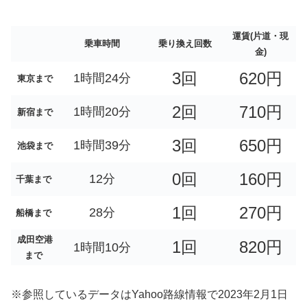
運賃(片道・現
乗車時間
乗り換え回数
金)
3回
620円
1時間24分
東京まで
2回
710円
1時間20分
新宿まで
3回
650円
1時間39分
池袋まで
0回
160円
12分
千葉まで
1回
270円
28分
船橋まで
成田空港
1回
820円
1時間10分
まで
※参照しているデータはYahoo路線情報で2023年2月1日