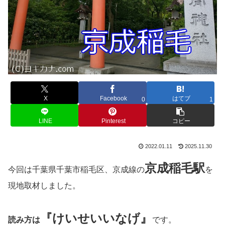
X
Facebook
はてブ
0
1
LINE
Pinterest
コピー
2022.01.11
2025.11.30
京成稲毛
駅
今回は千葉県千葉市稲毛区、京成線の
を
現地取材しました。
『けいせいいなげ』
読み方は
です。