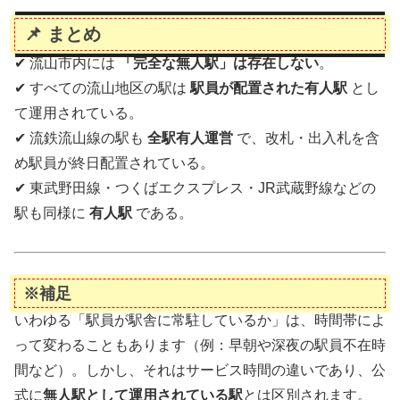
📌 まとめ
✔ 流山市内には
「完全な無人駅」は存在しない
。
✔ すべての流山地区の駅は
駅員が配置された有人駅
とし
て運用されている。
✔ 流鉄流山線の駅も
全駅有人運営
で、改札・出入札を含
め駅員が終日配置されている。
✔ 東武野田線・つくばエクスプレス・JR武蔵野線などの
駅も同様に
有人駅
である。
※補足
いわゆる「駅員が駅舎に常駐しているか」は、時間帯によ
って変わることもあります（例：早朝や深夜の駅員不在時
間など）。しかし、それはサービス時間の違いであり、公
式に
無人駅として運用されている駅
とは区別されます。