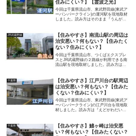
住みにくい？】【霊波之光】
今回は千葉県流山市、東武野田線(東武ア
ーバンパークライン)の運河駅を現地取材
しました。読み方はそのまま『うんが』
です。 (adsbygoogle =
window.adsbygoogle || []).push({});この記
事では、運河駅...
【住みやすさ】南流山駅の周辺は
JR武蔵野線
治安悪い？何もない？【住みたく
ない？住みにくい？】
今回は千葉県流山市、つくばエクスプレ
スとJR武蔵野線の２路線が利用できる南
流山駅を現地取材しました。読み方はな
んりゅうざんではなく『みなみながれや
ま』です。 (adsbygoogle =
window.adsbygoogle || [])....
【住みやすさ】江戸川台の駅周辺
千葉県
は治安悪い？何もない？【住みた
くない？住みにくい？】
今回は千葉県流山市、東武野田線(東武ア
ーバンパークライン)の江戸川台を現地取
材しました。読み方は『えどがわだい』
です。 (adsbygoogle =
window.adsbygoogle || []).push({});この記
事では、江戸川...
【住みやすさ】鰭ヶ崎は治安悪
千葉県
い？何もない？【住みたくない？