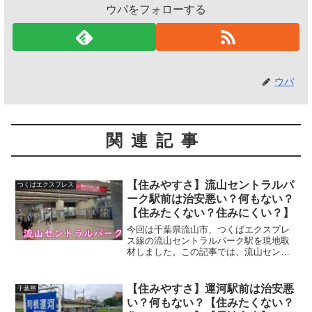
ウパをフォローする
ウパ
関連記事
【住みやすさ】流山セントラルパ
つくばエクスプレス
ーク駅前は治安悪い？何もない？
【住みたくない？住みにくい？】
今回は千葉県流山市、つくばエクスプレ
ス線の流山セントラルパーク駅を現地取
材しました。この記事では、流山セント
ラルパーク駅の周辺の住みやすさやオス
スメ、街の風景や家賃相場を紹介しま
す。 (adsbygoogle = window.adsbyg...
【住みやすさ】運河駅前は治安悪
千葉県
い？何もない？【住みたくない？