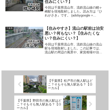
住みにくい？】
今回は千葉県流山市、流鉄流山線の鰭ヶ
崎駅を現地取材しました。読み方は『ひ
れがさき』です。 (adsbygoogle =
window.adsbygoogle || []).push({});この記
事では、鰭ヶ崎駅の周辺の風景や、家賃
相場や治...
【住みやすさ】流山の駅前は治安
千葉県
悪い？何もない？【住みたくな
い？住みにくい？】
今回は千葉県流山市、流鉄流山線の流山
駅を現地取材しました。この記事では、
流山駅の周辺の風景や、家賃相場や治安
などのデータを紹介します。
(adsbygoogle = window.adsbygoogle ||
[]).push({});ウパ...
【千葉県】松戸市の無人駅はど
こ？そもそも無人駅ある？【ロ
ーカル】
【千葉県】野田市の無人駅はど
こ？そもそも無人駅ある？【ロ
ーカル】