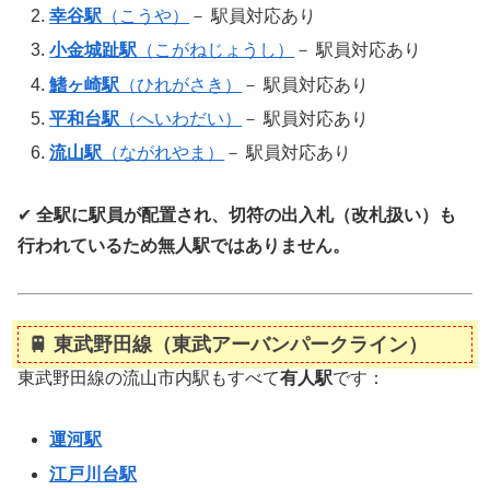
幸谷駅
（こうや）
－ 駅員対応あり
小金城趾駅
（こがねじょうし）
－ 駅員対応あり
鰭ヶ崎駅
（ひれがさき）
－ 駅員対応あり
平和台駅
（へいわだい）
－ 駅員対応あり
流山駅
（ながれやま）
－ 駅員対応あり
✔
全駅に駅員が配置され、切符の出入札（改札扱い）も
行われているため無人駅ではありません。
🚆
東武野田線（東武アーバンパークライン）
東武野田線の流山市内駅もすべて
有人駅
です：
運河駅
江戸川台駅