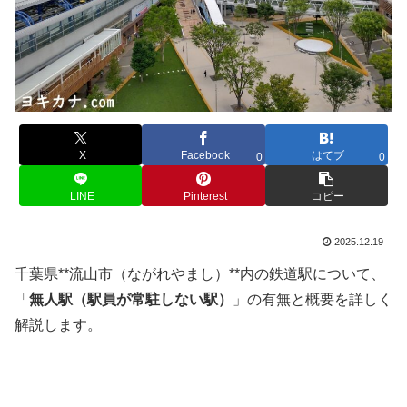
X
Facebook
はてブ
0
0
LINE
Pinterest
コピー
2025.12.19
千葉県**流山市（ながれやまし）**内の鉄道駅について、
「
無人駅（駅員が常駐しない駅）
」の有無と概要を詳しく
解説します。