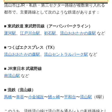
流山市はJR・私鉄・第三セクター路線が複数乗り入れる
都市で、主要路線として次のような鉄道があります：
■ 東武鉄道 東武野田線（アーバンパークライン）
運河駅
、
江戸川台駅
、
初石駅
、
流山おおたかの森駅
など
■ つくばエクスプレス（TX）
流山おおたかの森駅
、
流山セントラルパーク駅
など
■ JR東日本 武蔵野線
南流山駅
など
■ 流鉄（流山線）
馬橋
〜
幸谷
〜
小金城趾
〜
鰭ヶ崎
〜
平和台
〜
流山駅
（6駅）
このうち、流鉄流山線は流山市を通るレトロ私鉄路線とし