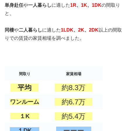
単身赴任
や
一人暮らし
に適した
1R
、
1K
、
1DK
の間取り
と、
同棲
や
二人暮らし
に適した
1LDK
、
2K
、
2DK
以上の間取
りでの賃貸の家賃相場を調べました。
間取り
家賃相場
平均
約8.3万
約6.7万
ワンルーム
約5.4万
１K
ーーー
１DK