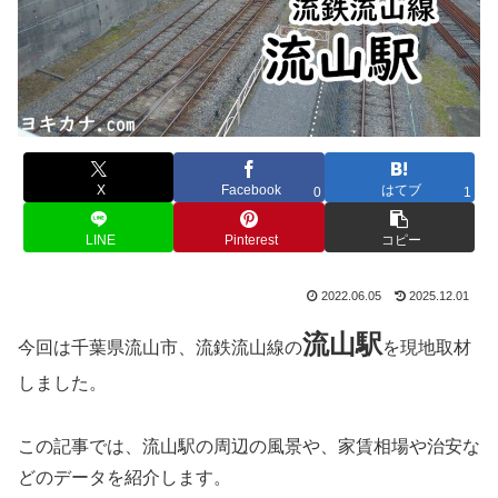
X
Facebook
はてブ
0
1
LINE
Pinterest
コピー
2022.06.05
2025.12.01
流山
駅
今回は千葉県流山市、流鉄流山線の
を現地取材
しました。
この記事では、流山駅の周辺の風景や、家賃相場や治安な
どのデータを紹介します。