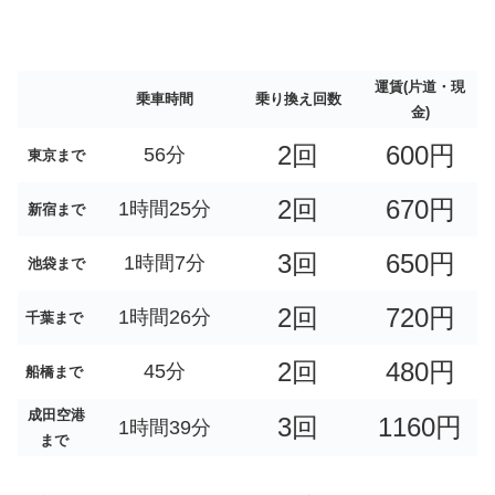
運賃(片道・現
乗車時間
乗り換え回数
金)
2回
600円
56分
東京まで
2回
670円
1時間25分
新宿まで
3回
650円
1時間7分
池袋まで
2回
720円
1時間26分
千葉まで
2回
480円
45分
船橋まで
成田空港
3回
1160円
1時間39分
まで