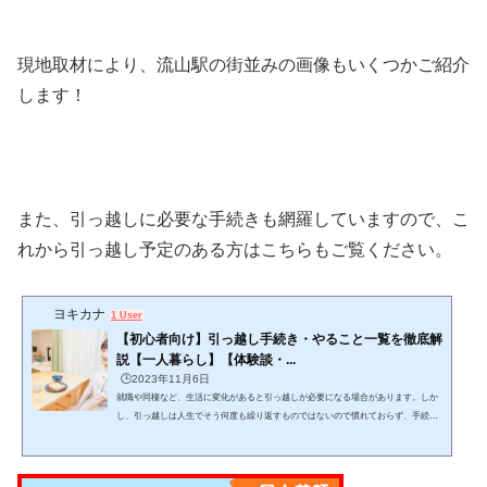
現地取材により、流山駅の街並みの画像もいくつかご紹介
します！
また、引っ越しに必要な手続きも網羅していますので、こ
れから引っ越し予定のある方はこちらもご覧ください。
ヨキカナ
1 User
【初心者向け】引っ越し手続き・やること一覧を徹底解
説【一人暮らし】【体験談・...
🕒️2023年11月6日
就職や同棲など、生活に変化があると引っ越しが必要になる場合があります。しか
し、引っ越しは人生でそう何度も繰り返すものではないので慣れておらず、手続き
をどんな手順・スケジュール感で進めるか迷いますよね。この記事では、引っ越し
をする上でどんな手続きを、どんな手順で進めれば良いかが分かります。 (adsbygo
ogle = window.adsbygoogle || ).push({});当記事を読みながら１つ１つゆっくりと作業