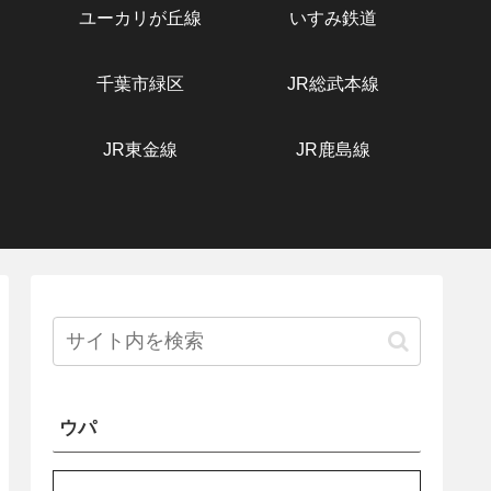
ユーカリが丘線
いすみ鉄道
千葉市緑区
JR総武本線
JR東金線
JR鹿島線
ウパ