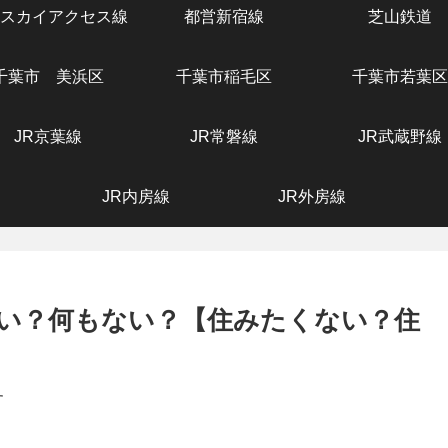
スカイアクセス線
都営新宿線
芝山鉄道
千葉市 美浜区
千葉市稲毛区
千葉市若葉区
JR京葉線
JR常磐線
JR武蔵野線
JR内房線
JR外房線
い？何もない？【住みたくない？住
す