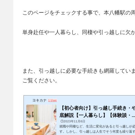
このページをチェックする事で、本八幡駅の
単身赴任や一人暮らし、同棲や引っ越しに欠
また、引っ越しに必要な手続きも網羅してい
ご覧ください。
ヨキカナ
1 User
【初心者向け】引っ越し手続き・
底解説【一人暮らし】【体験談・..
🕒️2023年11月6日
就職や同棲など、生活に変化があると引っ越しが
す。しかし、引っ越しは人生でそう何度も繰り返