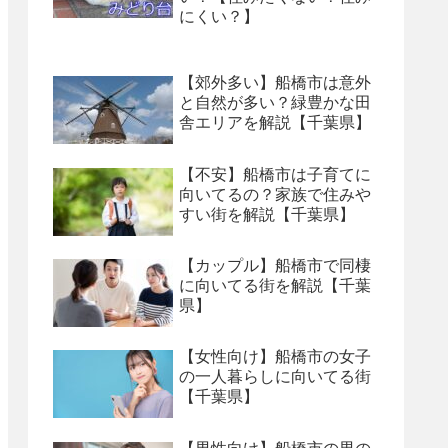
にくい？】
【郊外多い】船橋市は意外
と自然が多い？緑豊かな田
舎エリアを解説【千葉県】
【不安】船橋市は子育てに
向いてるの？家族で住みや
すい街を解説【千葉県】
【カップル】船橋市で同棲
に向いてる街を解説【千葉
県】
【女性向け】船橋市の女子
の一人暮らしに向いてる街
【千葉県】