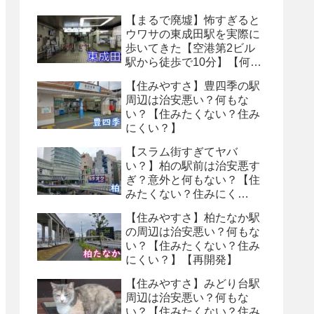
【まるで廃墟】怖すぎると
ウワサの東成田駅を実際に
歩いてきた【空港第2ビル
駅から徒歩で10分】【何も
ない・トイレ怖い】【８番
【住みやすさ】豊四季の駅
出口】
周辺は治安悪い？何もな
い？【住みたくない？住み
にくい？】
【スラム街すぎてヤバ
い？】柏の駅前は治安悪す
ぎ？意外と何もない？【住
みたくない？住みにく
い？】
【住みやすさ】柏たなか駅
の周辺は治安悪い？何もな
い？【住みたくない？住み
にくい？】【再開発】
【住みやすさ】みどり台駅
周辺は治安悪い？何もな
い？【住みたくない？住み