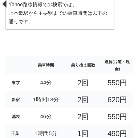
Yahoo路線情報での検索では、
上本郷駅から主要駅までの乗車時間は以下の
通りです。
運賃(片道・現
乗車時間
乗り換え回数
金)
2回
550円
44分
東京
2回
620円
1時間13分
新宿
2回
550円
46分
池袋
1回
490円
1時間5分
千葉