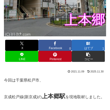
X
Facebook
はてブ
0
1
LINE
Pinterest
コピー
2021.11.09
2025.11.30
今回は千葉県松戸市、
上本郷
駅
京成松戸線(新京成)の
を現地取材しました。