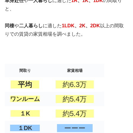
単身赴任
や
一人暮らし
に適した
1R
、
1K
、
1DK
の間取り
と、
同棲
や
二人暮らし
に適した
1LDK
、
2K
、
2DK
以上の間取
りでの賃貸の家賃相場を調べました。
間取り
家賃相場
平均
約6.3万
約5.4万
ワンルーム
約5.4万
１K
ーーー
１DK