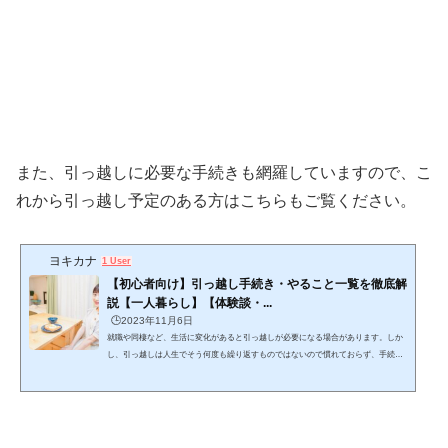
また、引っ越しに必要な手続きも網羅していますので、こ
れから引っ越し予定のある方はこちらもご覧ください。
ヨキカナ
1 User
【初心者向け】引っ越し手続き・やること一覧を徹底解
説【一人暮らし】【体験談・...
🕒️2023年11月6日
就職や同棲など、生活に変化があると引っ越しが必要になる場合があります。しか
し、引っ越しは人生でそう何度も繰り返すものではないので慣れておらず、手続き
をどんな手順・スケジュール感で進めるか迷いますよね。この記事では、引っ越し
をする上でどんな手続きを、どんな手順で進めれば良いかが分かります。 (adsbygo
ogle = window.adsbygoogle || ).push({});当記事を読みながら１つ１つゆっくりと作業
をこなし、失敗しない引っ越しを目指して下さい。 引っ越しは日数がかかりスケジ
ュール管理が必要で、見落としも発生し...