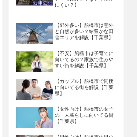
にくい？】
【郊外多い】船橋市は意外
と自然が多い？緑豊かな田
舎エリアを解説【千葉県】
【不安】船橋市は子育てに
向いてるの？家族で住みや
すい街を解説【千葉県】
【カップル】船橋市で同棲
に向いてる街を解説【千葉
県】
【女性向け】船橋市の女子
の一人暮らしに向いてる街
【千葉県】