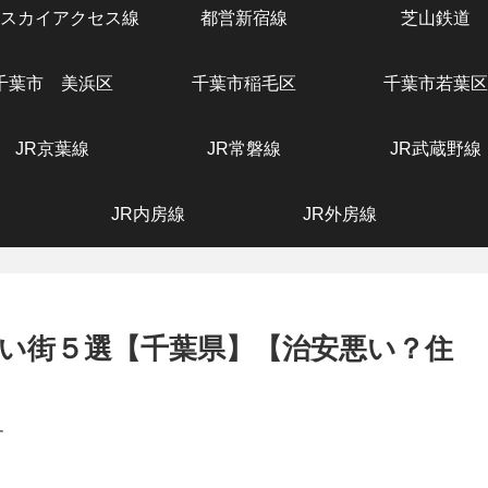
スカイアクセス線
都営新宿線
芝山鉄道
千葉市 美浜区
千葉市稲毛区
千葉市若葉区
JR京葉線
JR常磐線
JR武蔵野線
JR内房線
JR外房線
い街５選【千葉県】【治安悪い？住
す