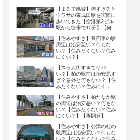
【まるで廃墟】怖すぎると
ウワサの東成田駅を実際に
歩いてきた【空港第2ビル
駅から徒歩で10分】【何も
ない・トイレ怖い】【８番
【住みやすさ】豊四季の駅
出口】
周辺は治安悪い？何もな
い？【住みたくない？住み
にくい？】
【スラム街すぎてヤバ
い？】柏の駅前は治安悪す
ぎ？意外と何もない？【住
みたくない？住みにく
い？】
【住みやすさ】柏たなか駅
の周辺は治安悪い？何もな
い？【住みたくない？住み
にくい？】【再開発】
【住みやすさ】公津の杜の
駅周辺は治安悪い？何もな
い？【住みたくない？住み