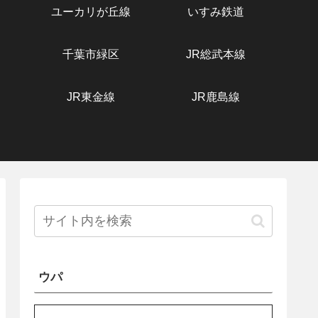
ユーカリが丘線
いすみ鉄道
千葉市緑区
JR総武本線
JR東金線
JR鹿島線
ウパ