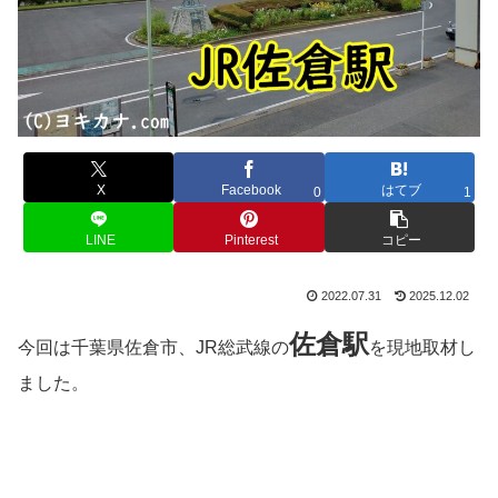
X
Facebook
はてブ
0
1
LINE
Pinterest
コピー
2022.07.31
2025.12.02
佐倉
駅
今回は千葉県佐倉市、JR総武線の
を現地取材し
ました。