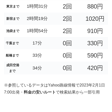
2回
880円
1時間31分
東京まで
2回
1020円
2時間19分
新宿まで
2回
910円
1時間54分
池袋まで
0回
330円
17分
千葉まで
0回
590円
33分
船橋まで
成田空港
0回
420円
34分
まで
※参照しているデータはYahoo路線情報で2023年2月1日
7:00出発・
料金の安いルート
で検索結果から一部引用