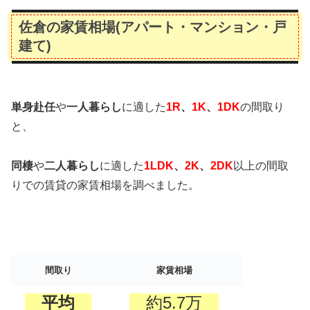
佐倉の家賃相場(アパート・マンション・戸
建て)
単身赴任
や
一人暮らし
に適した
1R
、
1K
、
1DK
の間取り
と、
同棲
や
二人暮らし
に適した
1LDK
、
2K
、
2DK
以上の間取
りでの賃貸の家賃相場を調べました。
間取り
家賃相場
平均
約5.7万