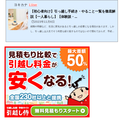
ヨキカナ
1 User
【初心者向け】引っ越し手続き・やること一覧を徹底解
説【一人暮らし】【体験談・...
🕒️2023年11月6日
就職や同棲など、生活に変化があると引っ越しが必要になる場合があります。しか
し、引っ越しは人生でそう何度も繰り返すものではないので慣れておらず、手続き
をどんな手順・スケジュール感で進めるか迷いますよね。この記事では、引っ越し
をする上でどんな手続きを、どんな手順で進めれば良いかが分かります。 (adsbygo
ogle = window.adsbygoogle || ).push({});当記事を読みながら１つ１つゆっくりと作業
をこなし、失敗しない引っ越しを目指して下さい。 引っ越しは日数がかかりスケジ
ュール管理が必要で、見落としも発生し...