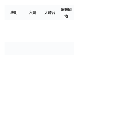
角栄団
表町
六崎
大崎台
地