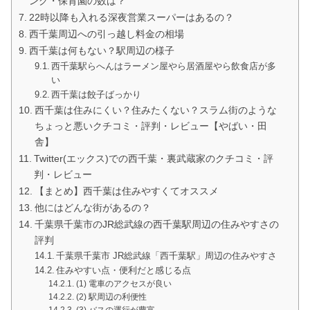
ング・保育園の数は？
22時以降も入れる深夜営業スーパーはあるの？
西千葉周辺への引っ越し料金の相場
西千葉は何もない？駅周辺の様子
西千葉駅らへんはラーメン屋やら居酒屋やら飲食店が多
い
西千葉は餃子ばっかり
西千葉は住みにくい？住みたくない？スラム街のような
ちょっと悪いクチコミ・評判・レビュー【やばい・田
舎】
Twitter(エックス)での西千葉・裏武蔵家のクチコミ・評
判・レビュー
【まとめ】西千葉は住みやすくてオススメ
他にはどんな街があるの？
千葉県千葉市のJR総武線の西千葉駅周辺の住みやすさの
評判
千葉県千葉市 JR総武線「西千葉駅」周辺の住みやすさ
住みやすい点・便利だと感じる点
(1) 電車のアクセスが良い
(2) 駅周辺の利便性
(3) バスの運行が豊富