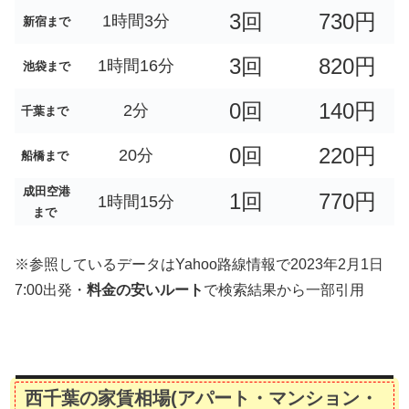
3回
730円
1時間3分
新宿まで
3回
820円
1時間16分
池袋まで
0回
140円
2分
千葉まで
0回
220円
20分
船橋まで
成田空港
1回
770円
1時間15分
まで
※参照しているデータはYahoo路線情報で2023年2月1日
7:00出発・
料金の安いルート
で検索結果から一部引用
西千葉の家賃相場(アパート・マンション・