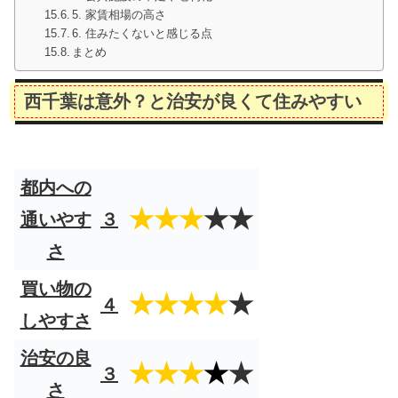
5. 家賃相場の高さ
6. 住みたくないと感じる点
まとめ
西千葉は意外？と治安が良くて住みやすい
都内への
★★★
★★
通いやす
３
さ
買い物の
★★★★
★
４
しやすさ
治安の良
★★★
★
★
３
さ