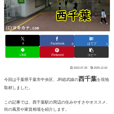
X
Facebook
はてブ
0
1
LINE
Pinterest
コピー
2022.07.26
2025.12.02
西千葉
今回は千葉県千葉市中央区、JR総武線の
を現地
取材しました。
この記事では、西千葉駅の周辺の住みやすさやオススメ、
街の風景や家賃相場を紹介します。