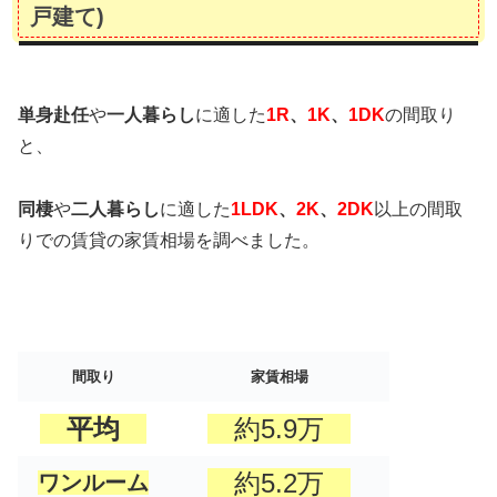
戸建て)
単身赴任
や
一人暮らし
に適した
1R
、
1K
、
1DK
の間取り
と、
同棲
や
二人暮らし
に適した
1LDK
、
2K
、
2DK
以上の間取
りでの賃貸の家賃相場を調べました。
間取り
家賃相場
平均
約5.9万
約5.2万
ワンルーム