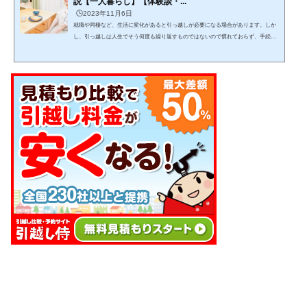
説【一人暮らし】【体験談・...
🕒️2023年11月6日
就職や同棲など、生活に変化があると引っ越しが必要になる場合があります。しか
し、引っ越しは人生でそう何度も繰り返すものではないので慣れておらず、手続き
をどんな手順・スケジュール感で進めるか迷いますよね。この記事では、引っ越し
をする上でどんな手続きを、どんな手順で進めれば良いかが分かります。 (adsbygo
ogle = window.adsbygoogle || ).push({});当記事を読みながら１つ１つゆっくりと作業
をこなし、失敗しない引っ越しを目指して下さい。 引っ越しは日数がかかりスケジ
ュール管理が必要で、見落としも発生し...