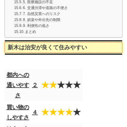
5. 医療施設の不足
6. 交通渋滞や道路の不便さ
7. 自然災害へのリスク
8. 娯楽や外出先の制限
9. 利便性の低さ
まとめ
新木は治安が良くて住みやすい
都内への
★★
★★★
通いやす
２
さ
買い物の
★★★★
★
４
しやすさ