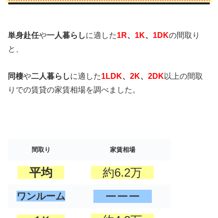
単身赴任
や
一人暮らし
に適した
1R
、
1K
、
1DK
の間取り
と、
同棲
や
二人暮らし
に適した
1LDK
、
2K
、
2DK
以上の間取
りでの賃貸の家賃相場を調べました。
間取り
家賃相場
平均
約6.2万
ーーー
ワンルーム