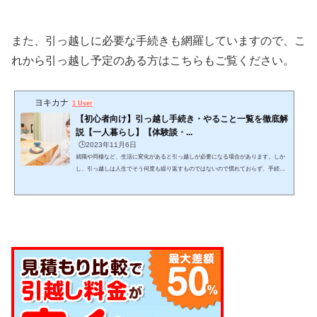
また、引っ越しに必要な手続きも網羅していますので、こ
れから引っ越し予定のある方はこちらもご覧ください。
ヨキカナ
1 User
【初心者向け】引っ越し手続き・やること一覧を徹底解
説【一人暮らし】【体験談・...
🕒️2023年11月6日
就職や同棲など、生活に変化があると引っ越しが必要になる場合があります。しか
し、引っ越しは人生でそう何度も繰り返すものではないので慣れておらず、手続き
をどんな手順・スケジュール感で進めるか迷いますよね。この記事では、引っ越し
をする上でどんな手続きを、どんな手順で進めれば良いかが分かります。 (adsbygo
ogle = window.adsbygoogle || ).push({});当記事を読みながら１つ１つゆっくりと作業
をこなし、失敗しない引っ越しを目指して下さい。 引っ越しは日数がかかりスケジ
ュール管理が必要で、見落としも発生し...