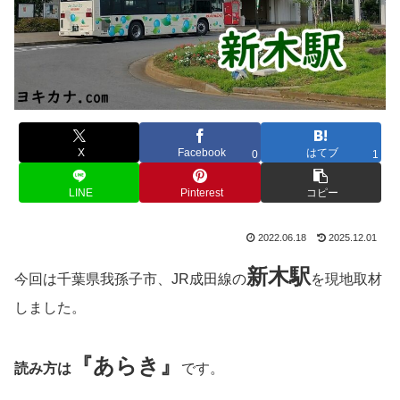
X
Facebook
はてブ
0
1
LINE
Pinterest
コピー
2022.06.18
2025.12.01
新木
駅
今回は千葉県我孫子市、JR成田線の
を現地取材
しました。
『あらき』
読み方は
です。