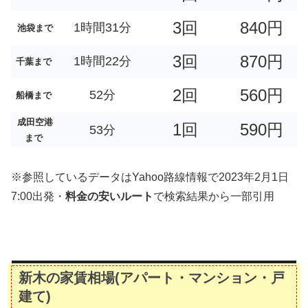
3回
840円
1時間31分
池袋まで
3回
870円
1時間22分
千葉まで
2回
560円
52分
船橋まで
成田空港
1回
590円
53分
まで
※参照しているデータはYahoo路線情報で2023年2月1日
7:00出発・
料金の安いルート
で検索結果から一部引用
新木の家賃相場(アパート・マンション・戸
建て)