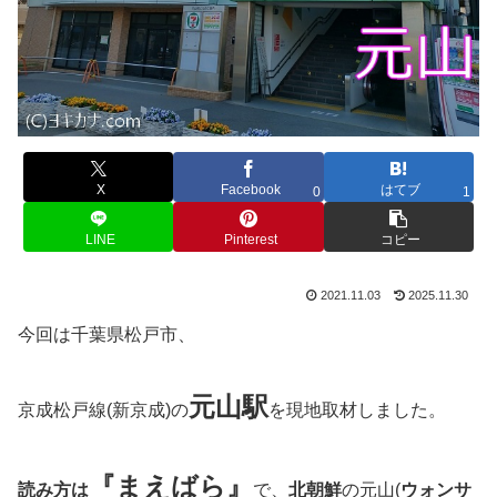
X
Facebook
はてブ
0
1
LINE
Pinterest
コピー
2021.11.03
2025.11.30
今回は千葉県松戸市、
元山
駅
京成松戸線(新京成)の
を現地取材しました。
『まえばら』
読み方は
で、
北朝鮮
の元山(
ウォンサ