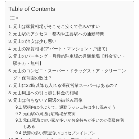
Table of Contents
元山は家賃相場がそこそこ安くて住みやすい
元山駅のアクセス・都内や主要駅への通勤時間
元山の治安は少し悪い
元山の家賃相場(アパート・マンション・戸建て)
元山のパーキング・月極め駐車場の月額相場【料金安い・
駅チカ・無料】
元山のコンビニ・スーパー・ドラッグストア・クリーニン
グ・保育園の数は？
元山に22時以降も入れる深夜営業スーパーはあるの？
元山周辺への引っ越し料金の相場
元山は何もない？周辺の街並み画像
駅構内は小ぶりで、通勤ラッシュ時は少し混みそう
元山駅の周辺は駐輪場が充実
元山周辺は古い家が多いがお金持ちが多いのか高級住宅
もある
渋滞の多い県道沿いにはセブンイレブン