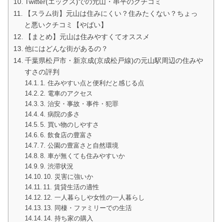
Twitter(エックス)での元山・串平のクチコミ
【スラム街】元山は住みにくい？住みたくない？ちょっ
と悪いクチコミ【やばい】
【まとめ】元山は住みやすくてオススメ
他にはどんな街があるの？
千葉県松戸市・新京成(京成松戸線)の元山駅周辺の住みや
すさの評判
1. 住みやすい点と便利だと感じる点
2. 電車のアクセス
3. 治安・事故・事件・犯罪
4. 病院の多さ
5. 買い物のしやすさ
6. 飲食店の豊富さ
7. 公園の豊富さと自然環境
8. 車が無くても住みやすいか
9. 渋滞状況
10. 災害に強いか
11. 賃貸生活の適性
12. 一人暮らしや女性の一人暮らし
13. 同棲・ファミリーでの生活
14. 持ち家の購入