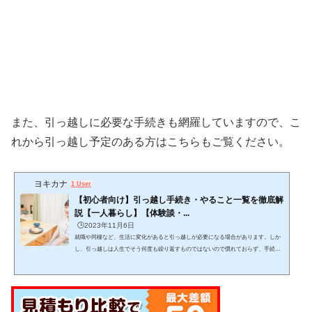
また、引っ越しに必要な手続きも網羅していますので、こ
れから引っ越し予定のある方はこちらもご覧ください。
ヨキカナ
1 User
【初心者向け】引っ越し手続き・やること一覧を徹底解
説【一人暮らし】【体験談・...
🕒️2023年11月6日
就職や同棲など、生活に変化があると引っ越しが必要になる場合があります。しか
し、引っ越しは人生でそう何度も繰り返すものではないので慣れておらず、手続き
をどんな手順・スケジュール感で進めるか迷いますよね。この記事では、引っ越し
をする上でどんな手続きを、どんな手順で進めれば良いかが分かります。 (adsbygo
ogle = window.adsbygoogle || ).push({});当記事を読みながら１つ１つゆっくりと作業
をこなし、失敗しない引っ越しを目指して下さい。 引っ越しは日数がかかりスケジ
ュール管理が必要で、見落としも発生し...