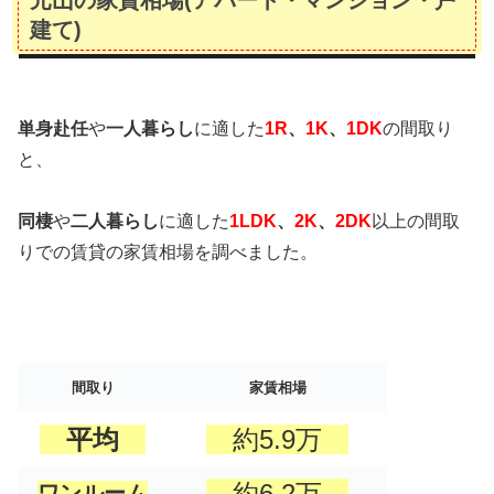
建て)
単身赴任
や
一人暮らし
に適した
1R
、
1K
、
1DK
の間取り
と、
同棲
や
二人暮らし
に適した
1LDK
、
2K
、
2DK
以上の間取
りでの賃貸の家賃相場を調べました。
間取り
家賃相場
平均
約5.9万
約6.2万
ワンルーム