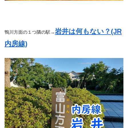
岩井は何もない？(JR
鴨川方面の１つ隣の駅→
内房線)