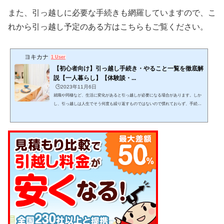
また、引っ越しに必要な手続きも網羅していますので、こ
れから引っ越し予定のある方はこちらもご覧ください。
ヨキカナ
1 User
【初心者向け】引っ越し手続き・やること一覧を徹底解
説【一人暮らし】【体験談・...
🕒️2023年11月6日
就職や同棲など、生活に変化があると引っ越しが必要になる場合があります。しか
し、引っ越しは人生でそう何度も繰り返すものではないので慣れておらず、手続き
をどんな手順・スケジュール感で進めるか迷いますよね。この記事では、引っ越し
をする上でどんな手続きを、どんな手順で進めれば良いかが分かります。 (adsbygo
ogle = window.adsbygoogle || ).push({});当記事を読みながら１つ１つゆっくりと作業
をこなし、失敗しない引っ越しを目指して下さい。 引っ越しは日数がかかりスケジ
ュール管理が必要で、見落としも発生し...