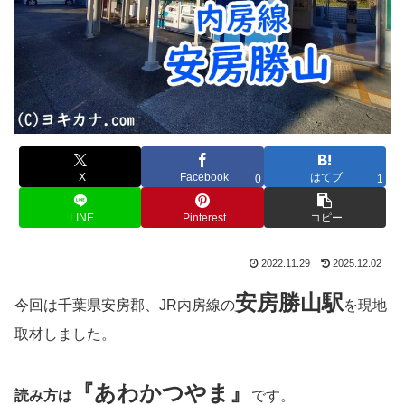
X
Facebook
はてブ
0
1
LINE
Pinterest
コピー
2022.11.29
2025.12.02
安房勝山
駅
今回は千葉県安房郡、JR内房線の
を現地
取材しました。
『あわかつやま』
読み方は
です。