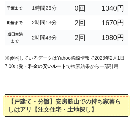
0回
1340円
1時間26分
千葉まで
2回
1670円
2時間13分
船橋まで
成田空港
2回
1980円
2時間43分
まで
※参照しているデータはYahoo路線情報で2023年2月1日
7:00出発・
料金の安いルート
で検索結果から一部引用
【戸建て・分譲】安房勝山での持ち家暮ら
しはアリ【注文住宅・土地探し】