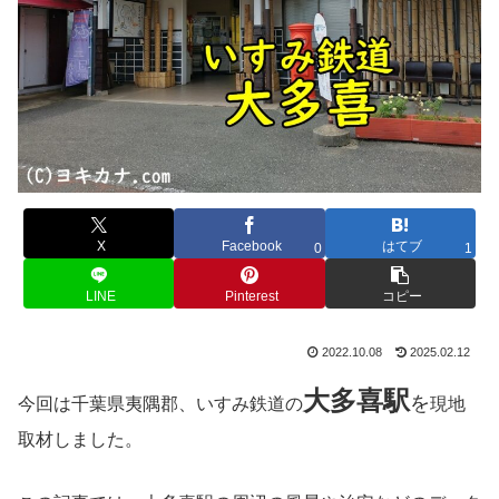
X
Facebook
はてブ
0
1
LINE
Pinterest
コピー
2022.10.08
2025.02.12
大多喜
駅
を
今回は千葉県夷隅郡、いすみ鉄道の
現地
取材しました。