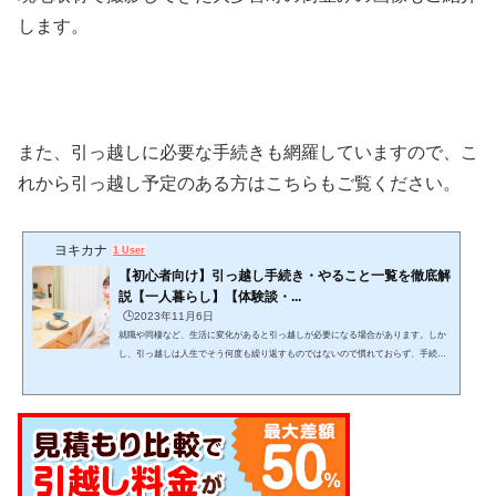
します。
また、引っ越しに必要な手続きも網羅していますので、こ
れから引っ越し予定のある方はこちらもご覧ください。
ヨキカナ
1 User
【初心者向け】引っ越し手続き・やること一覧を徹底解
説【一人暮らし】【体験談・...
🕒️2023年11月6日
就職や同棲など、生活に変化があると引っ越しが必要になる場合があります。しか
し、引っ越しは人生でそう何度も繰り返すものではないので慣れておらず、手続き
をどんな手順・スケジュール感で進めるか迷いますよね。この記事では、引っ越し
をする上でどんな手続きを、どんな手順で進めれば良いかが分かります。 (adsbygo
ogle = window.adsbygoogle || ).push({});当記事を読みながら１つ１つゆっくりと作業
をこなし、失敗しない引っ越しを目指して下さい。 引っ越しは日数がかかりスケジ
ュール管理が必要で、見落としも発生し...