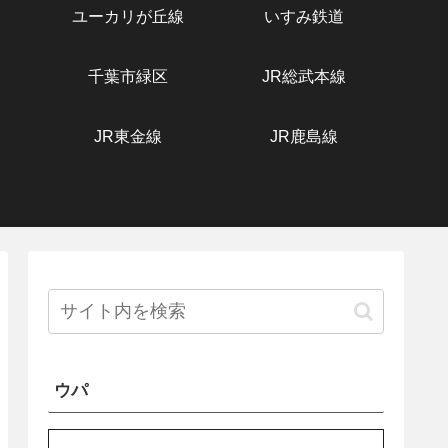
ユーカリが丘線
いすみ鉄道
千葉市緑区
JR総武本線
JR東金線
JR鹿島線
ウパ