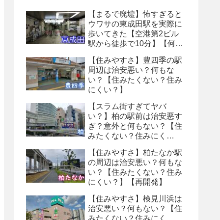
【まるで廃墟】怖すぎると
ウワサの東成田駅を実際に
歩いてきた【空港第2ビル
駅から徒歩で10分】【何も
ない・トイレ怖い】【８番
【住みやすさ】豊四季の駅
出口】
周辺は治安悪い？何もな
い？【住みたくない？住み
にくい？】
【スラム街すぎてヤバ
い？】柏の駅前は治安悪す
ぎ？意外と何もない？【住
みたくない？住みにく
い？】
【住みやすさ】柏たなか駅
の周辺は治安悪い？何もな
い？【住みたくない？住み
にくい？】【再開発】
【住みやすさ】検見川浜は
治安悪い？何もない？【住
みたくない？住みにく