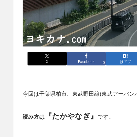
X
Facebook
はてブ
0
今回は千葉県柏市、東武野田線(東武アーバン
『たかやなぎ』
読み方は
です。