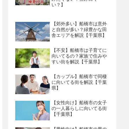
い？】
【郊外多い】船橋市は意外
と自然が多い？緑豊かな田
舎エリアを解説【千葉県】
【不安】船橋市は子育てに
向いてるの？家族で住みや
すい街を解説【千葉県】
【カップル】船橋市で同棲
に向いてる街を解説【千葉
県】
【女性向け】船橋市の女子
の一人暮らしに向いてる街
【千葉県】