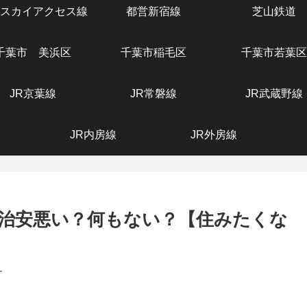
スカイアクセス線
都営新宿線
芝山鉄道
千葉市 美浜区
千葉市稲毛区
千葉市若葉区
JR京葉線
JR常磐線
JR武蔵野線
JR内房線
JR外房線
治安悪い？何もない？【住みたくな
す