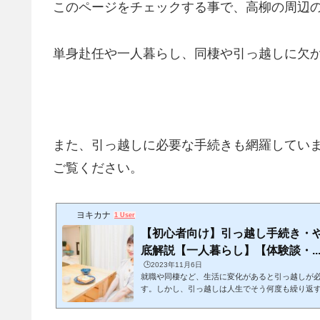
このページをチェックする事で、高柳の周辺
単身赴任や一人暮らし、同棲や引っ越しに欠
また、引っ越しに必要な手続きも網羅してい
ご覧ください。
ヨキカナ
1 User
【初心者向け】引っ越し手続き・
底解説【一人暮らし】【体験談・..
🕒️2023年11月6日
就職や同棲など、生活に変化があると引っ越しが
す。しかし、引っ越しは人生でそう何度も繰り返
ておらず、手続きをどんな手順・スケジュール感
ね。この記事では、引っ越しをする上でどんな手