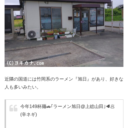
近隣の国道には竹岡系のラーメン『旭日』があり、好きな
人も多いみたい。
今年149杯麺🚗｢ラーメン旭日@上総山田｣🥩🥟
(辛ネギ)