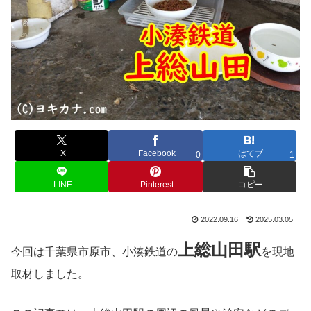
X
Facebook
はてブ
0
1
LINE
Pinterest
コピー
2022.09.16
2025.03.05
上総山田
駅
今回は千葉県市原市、小湊鉄道の
を現地
取材しました。