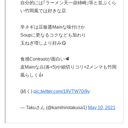
自分的には｢ラーメン天一@姉崎｣等と並ぶくら
い竹岡風では好きな店
辛ネギは豆板醤Mainな味付けか
Soupに更なるコクなども加わり
玉ねぎ増しより好み😋
食感Contrastが面白い🥩
皮Mainな🥟(各×5)や細切りコリ×2メンマも竹岡
風らしく👍
(続く)
pic.twitter.com/19VTW70i9v
— Takuさん (@kamihirotakusa1)
May 10, 2021