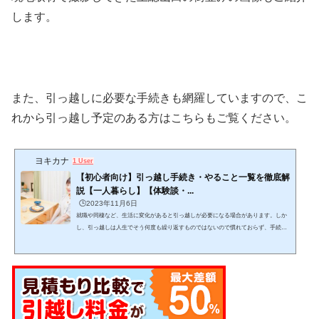
します。
また、引っ越しに必要な手続きも網羅していますので、こ
れから引っ越し予定のある方はこちらもご覧ください。
ヨキカナ
1 User
【初心者向け】引っ越し手続き・やること一覧を徹底解
説【一人暮らし】【体験談・...
🕒️2023年11月6日
就職や同棲など、生活に変化があると引っ越しが必要になる場合があります。しか
し、引っ越しは人生でそう何度も繰り返すものではないので慣れておらず、手続き
をどんな手順・スケジュール感で進めるか迷いますよね。この記事では、引っ越し
をする上でどんな手続きを、どんな手順で進めれば良いかが分かります。 (adsbygo
ogle = window.adsbygoogle || ).push({});当記事を読みながら１つ１つゆっくりと作業
をこなし、失敗しない引っ越しを目指して下さい。 引っ越しは日数がかかりスケジ
ュール管理が必要で、見落としも発生し...