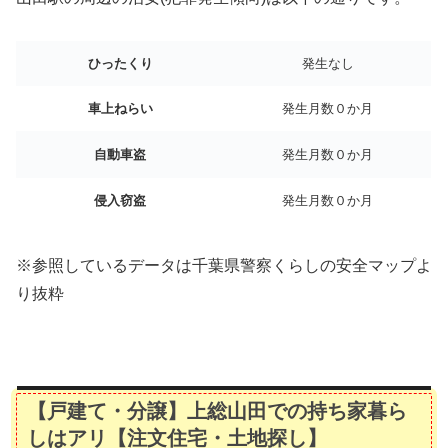
ひったくり
発生なし
車上ねらい
発生月数０か月
自動車盗
発生月数０か月
侵入窃盗
発生月数０か月
※参照しているデータは千葉県警察くらしの安全マップよ
り抜粋
【戸建て・分譲】上総山田での持ち家暮ら
しはアリ【注文住宅・土地探し】