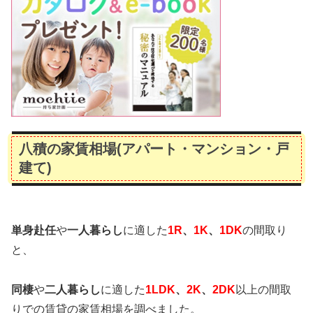
八積の家賃相場(アパート・マンション・戸
建て)
単身赴任
や
一人暮らし
に適した
1R
、
1K
、
1DK
の間取り
と、
同棲
や
二人暮らし
に適した
1LDK
、
2K
、
2DK
以上の間取
りでの賃貸の家賃相場を調べました。