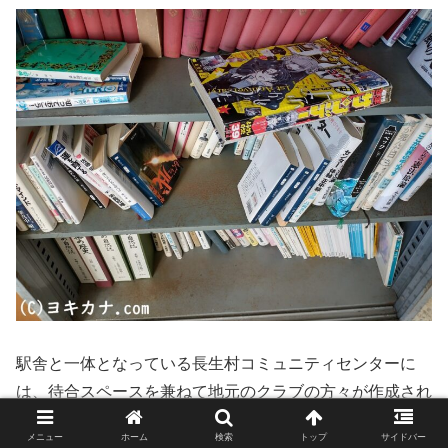
駅舎と一体となっている長生村コミュニティセンターに
は、待合スペースを兼ねて地元のクラブの方々が作成され
た陶芸品が展示されていたり、寄贈された本を読めたりす
メニュー
ホーム
検索
トップ
サイドバー
る。