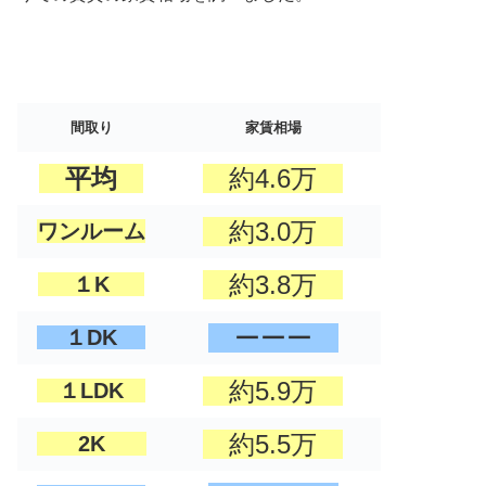
間取り
家賃相場
平均
約4.6万
約3.0万
ワンルーム
約3.8万
１K
ーーー
１DK
約5.9万
１LDK
約5.5万
2K