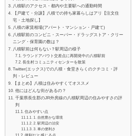
八積駅のアクセス・都内や主要駅への通勤時間
【戸建て・分譲】八積での持ち家暮らしはアリ【注文住
宅・土地探し】
八積の家賃相場(アパート・マンション・戸建て)
八積駅前のコンビニ・スーパー・ドラッグストア・クリー
ニング・保育園の数は？
八積駅前は何もない？駅周辺の様子
ラウンドアバウト交差点に再開発中の八積駅前
長生村コミュニティセンターを散策
Twitter(エックス)での八積・食堂きらくのクチコミ・評
判・レビュー
【まとめ】八積は住みやすくてオススメ
他にはどんな街があるの？
千葉県長生郡のJR外房線の八積駅周辺の住みやすさの評
判
住みやすい点
1. 自然豊かな環境
2. 駅周辺の治安
3. 車の便利さ
便利だと感じる点