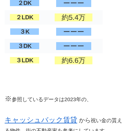
ーーー
２DK
約5.4万
２LDK
ーーー
３K
ーーー
３DK
約6.6万
３LDK
※
参照しているデータは2023年の、
キャッシュバック賃貸
から
祝い金の貰え
る物件、街の不動産家を参考にしています。