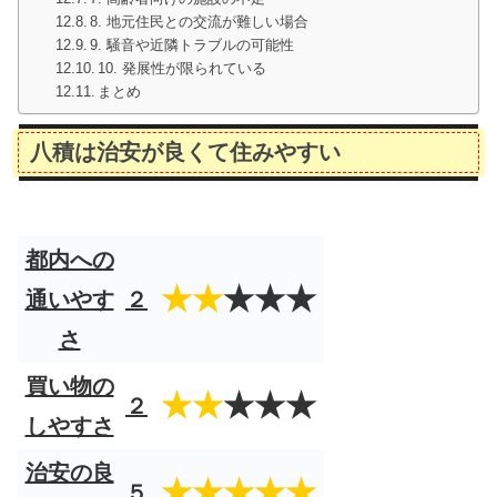
8. 地元住民との交流が難しい場合
9. 騒音や近隣トラブルの可能性
10. 発展性が限られている
まとめ
八積は治安が良くて住みやすい
都内への
★★
★★★
通いやす
２
さ
買い物の
★★
★★★
２
しやすさ
治安の良
★★★★★
５