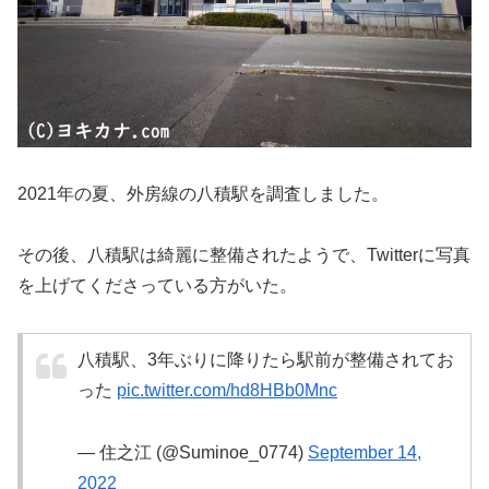
2021年の夏、外房線の八積駅を調査しました。
その後、八積駅は綺麗に整備されたようで、Twitterに写真
を上げてくださっている方がいた。
八積駅、3年ぶりに降りたら駅前が整備されてお
った
pic.twitter.com/hd8HBb0Mnc
— 住之江 (@Suminoe_0774)
September 14,
2022