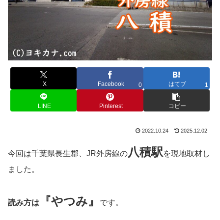
X
Facebook
はてブ
0
1
LINE
Pinterest
コピー
2022.10.24
2025.12.02
八積
駅
今回は千葉県長生郡、JR外房線の
を現地取材し
ました。
『やつみ』
読み方は
です。