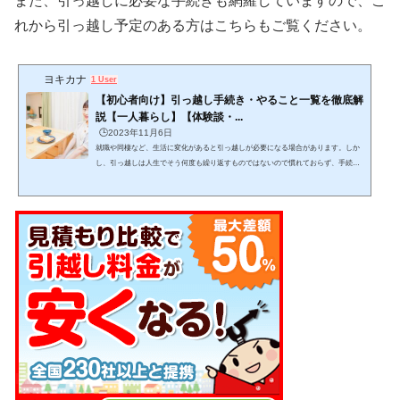
また、引っ越しに必要な手続きも網羅していますので、こ
れから引っ越し予定のある方はこちらもご覧ください。
ヨキカナ
1 User
【初心者向け】引っ越し手続き・やること一覧を徹底解
説【一人暮らし】【体験談・...
🕒️2023年11月6日
就職や同棲など、生活に変化があると引っ越しが必要になる場合があります。しか
し、引っ越しは人生でそう何度も繰り返すものではないので慣れておらず、手続き
をどんな手順・スケジュール感で進めるか迷いますよね。この記事では、引っ越し
をする上でどんな手続きを、どんな手順で進めれば良いかが分かります。 (adsbygo
ogle = window.adsbygoogle || ).push({});当記事を読みながら１つ１つゆっくりと作業
をこなし、失敗しない引っ越しを目指して下さい。 引っ越しは日数がかかりスケジ
ュール管理が必要で、見落としも発生し...