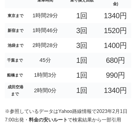
乗車時間
乗り換え回数
金)
1回
1340円
1時間29分
東京まで
3回
1520円
1時間46分
新宿まで
3回
1400円
2時間28分
池袋まで
1回
680円
45分
千葉まで
1回
990円
1時間3分
船橋まで
成田空港
1回
1340円
2時間0分
まで
※参照しているデータはYahoo路線情報で2023年2月1日
7:00出発・
料金の安いルート
で検索結果から一部引用