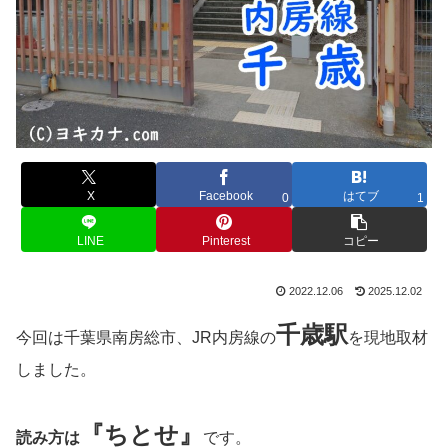
X
Facebook
はてブ
0
1
LINE
Pinterest
コピー
2022.12.06
2025.12.02
千歳
駅
今回は千葉県南房総市、JR内房線の
を現地取材
しました。
『ちとせ』
読み方は
です。