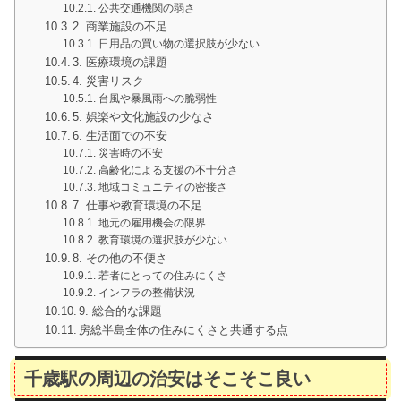
公共交通機関の弱さ
2. 商業施設の不足
日用品の買い物の選択肢が少ない
3. 医療環境の課題
4. 災害リスク
台風や暴風雨への脆弱性
5. 娯楽や文化施設の少なさ
6. 生活面での不安
災害時の不安
高齢化による支援の不十分さ
地域コミュニティの密接さ
7. 仕事や教育環境の不足
地元の雇用機会の限界
教育環境の選択肢が少ない
8. その他の不便さ
若者にとっての住みにくさ
インフラの整備状況
9. 総合的な課題
房総半島全体の住みにくさと共通する点
千歳駅の周辺の治安はそこそこ良い