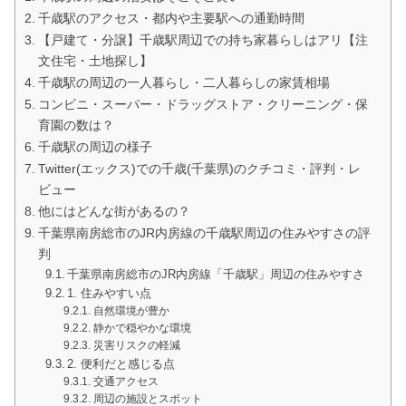
千歳駅のアクセス・都内や主要駅への通勤時間
【戸建て・分譲】千歳駅周辺での持ち家暮らしはアリ【注
文住宅・土地探し】
千歳駅の周辺の一人暮らし・二人暮らしの家賃相場
コンビニ・スーパー・ドラッグストア・クリーニング・保
育園の数は？
千歳駅の周辺の様子
Twitter(エックス)での千歳(千葉県)のクチコミ・評判・レ
ビュー
他にはどんな街があるの？
千葉県南房総市のJR内房線の千歳駅周辺の住みやすさの評
判
千葉県南房総市のJR内房線「千歳駅」周辺の住みやすさ
1. 住みやすい点
自然環境が豊か
静かで穏やかな環境
災害リスクの軽減
2. 便利だと感じる点
交通アクセス
周辺の施設とスポット