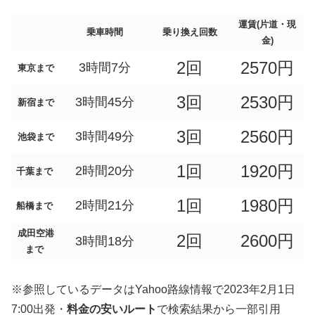
運賃(片道・現
乗車時間
乗り換え回数
金)
2回
2570円
3時間7分
東京まで
3回
2530円
3時間45分
新宿まで
3回
2560円
3時間49分
池袋まで
1回
1920円
2時間20分
千葉まで
1回
1980円
2時間21分
船橋まで
成田空港
2回
2600円
3時間18分
まで
※参照しているデータはYahoo路線情報で2023年2月1日
7:00出発・
料金の安いルート
で検索結果から一部引用