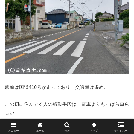
駅前は国道410号が走っており、交通量は多め。
この辺に住んでる人の移動手段は、電車よりもっぱら車ら
しい。
メニュー
ホーム
検索
トップ
サイドバー