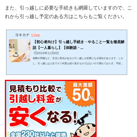
また、引っ越しに必要な手続きも網羅していますので、こ
れから引っ越し予定のある方はこちらもご覧ください。
ヨキカナ
1 User
【初心者向け】引っ越し手続き・やること一覧を徹底解
説【一人暮らし】【体験談・...
🕒️2023年11月6日
就職や同棲など、生活に変化があると引っ越しが必要になる場合があります。しか
し、引っ越しは人生でそう何度も繰り返すものではないので慣れておらず、手続き
をどんな手順・スケジュール感で進めるか迷いますよね。この記事では、引っ越し
をする上でどんな手続きを、どんな手順で進めれば良いかが分かります。 (adsbygo
ogle = window.adsbygoogle || ).push({});当記事を読みながら１つ１つゆっくりと作業
をこなし、失敗しない引っ越しを目指して下さい。 引っ越しは日数がかかりスケジ
ュール管理が必要で、見落としも発生し...