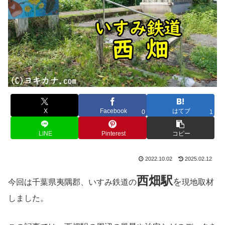
X
Facebook
はてブ
0
1
LINE
Pinterest
コピー
2022.10.02
2025.02.12
西畑
駅
を
今回は千葉県夷隅郡、いすみ鉄道の
現地取材
しました。