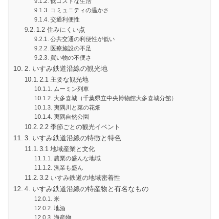
低コストな生活
コミュニティの温かさ
交通利便性
1.2 住みにくい点
公共交通の利便性が低い
医療施設の不足
買い物の不便さ
2. いすみ鉄道沿線の観光地
2.1 主要な観光地
ムーミン列車
大多喜城（千葉県立中央博物館大多喜城分館）
夷隅川と菜の花畑
夷隅自然公園
2.2 季節ごとの観光イベント
3. いすみ鉄道沿線の特徴と特色
3.1 地域産業と文化
農業の盛んな地域
漁業も盛ん
3.2 いすみ鉄道の地域密着性
4. いすみ鉄道沿線の特産物と有名なもの
米
地酒
海産物