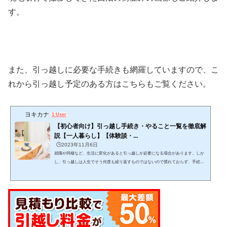
す。
また、引っ越しに必要な手続きも網羅していますので、こ
れから引っ越し予定のある方はこちらもご覧ください。
ヨキカナ
1 User
【初心者向け】引っ越し手続き・やること一覧を徹底解
説【一人暮らし】【体験談・...
🕒️2023年11月6日
就職や同棲など、生活に変化があると引っ越しが必要になる場合があります。しか
し、引っ越しは人生でそう何度も繰り返すものではないので慣れておらず、手続き
をどんな手順・スケジュール感で進めるか迷いますよね。この記事では、引っ越し
をする上でどんな手続きを、どんな手順で進めれば良いかが分かります。 (adsbygo
ogle = window.adsbygoogle || ).push({});当記事を読みながら１つ１つゆっくりと作業
をこなし、失敗しない引っ越しを目指して下さい。 引っ越しは日数がかかりスケジ
ュール管理が必要で、見落としも発生し...