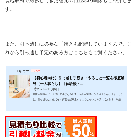
現地取材で撮影してきた総元の街並みの画像もご紹介しま
す。
また、引っ越しに必要な手続きも網羅していますので、こ
れから引っ越し予定のある方はこちらもご覧ください。
ヨキカナ
1 User
【初心者向け】引っ越し手続き・やること一覧を徹底解
説【一人暮らし】【体験談・...
🕒️2023年11月6日
就職や同棲など、生活に変化があると引っ越しが必要になる場合があります。しか
し、引っ越しは人生でそう何度も繰り返すものではないので慣れておらず、手続き
をどんな手順・スケジュール感で進めるか迷いますよね。この記事では、引っ越し
をする上でどんな手続きを、どんな手順で進めれば良いかが分かります。 (adsbygo
ogle = window.adsbygoogle || ).push({});当記事を読みながら１つ１つゆっくりと作業
をこなし、失敗しない引っ越しを目指して下さい。 引っ越しは日数がかかりスケジ
ュール管理が必要で、見落としも発生し...