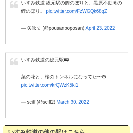
いすみ鉄道 総元駅の鯉のぼりと、黒原不動滝の
鯉のぼり。
pic.twitter.com/FzWGQk68qZ
— 矢吹丈 (@pousanpoposan)
April 23, 2022
いすみ鉄道の総元駅🚃
菜の花と、桜のトンネルになってた〜🌸
pic.twitter.com/krQWzK5ki1
— sciff (@sciff2)
March 30, 2022
いすみ鉄道の他の駅はこちら