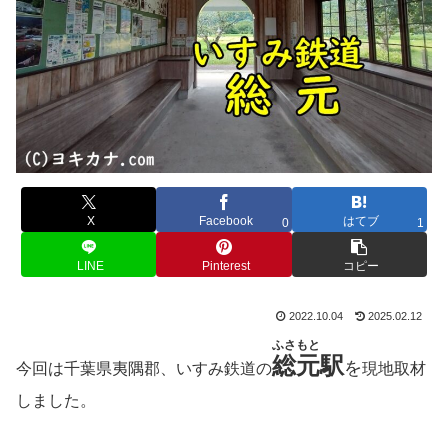
X
Facebook
はてブ
0
1
LINE
Pinterest
コピー
2022.10.04
2025.02.12
ふさもと
総元
駅
を
今回は千葉県夷隅郡、いすみ鉄道の
現地取材
しました。