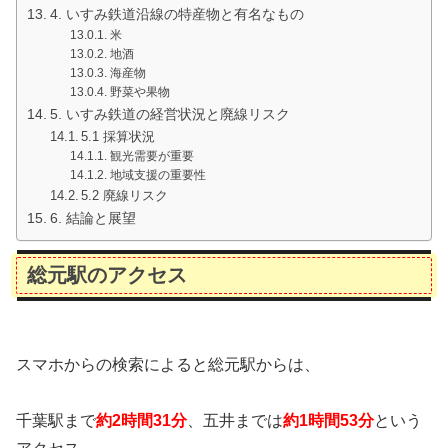
4. いすみ鉄道沿線の特産物と有名なもの
米
地酒
海産物
野菜や果物
5. いすみ鉄道の経営状況と廃線リスク
5.1 採算状況
観光需要が重要
地域支援の重要性
5.2 廃線リスク
6. 結論と展望
総元駅のアクセス
スマホからの検索によると総元駅からは、
千葉駅まで
約2時間31分
、五井までは
約1時間53分
という