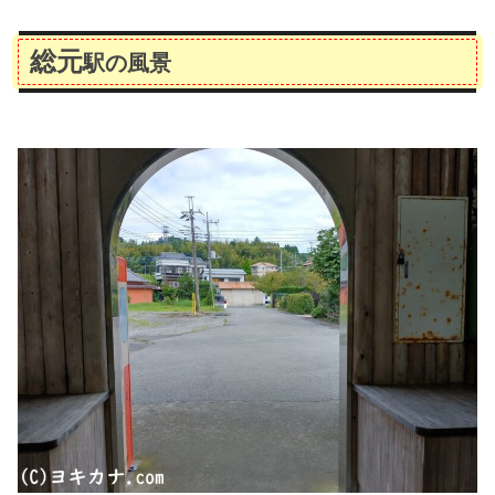
総元
駅の風景