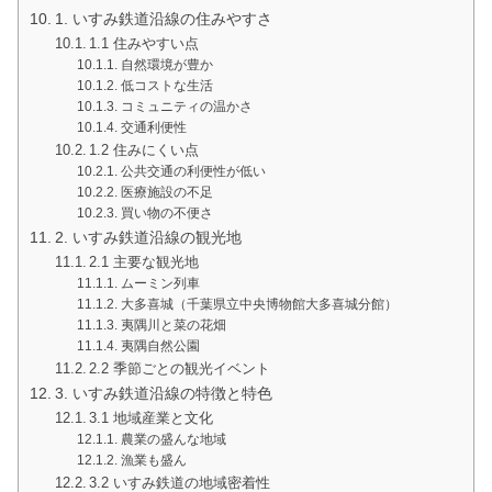
1. いすみ鉄道沿線の住みやすさ
1.1 住みやすい点
自然環境が豊か
低コストな生活
コミュニティの温かさ
交通利便性
1.2 住みにくい点
公共交通の利便性が低い
医療施設の不足
買い物の不便さ
2. いすみ鉄道沿線の観光地
2.1 主要な観光地
ムーミン列車
大多喜城（千葉県立中央博物館大多喜城分館）
夷隅川と菜の花畑
夷隅自然公園
2.2 季節ごとの観光イベント
3. いすみ鉄道沿線の特徴と特色
3.1 地域産業と文化
農業の盛んな地域
漁業も盛ん
3.2 いすみ鉄道の地域密着性