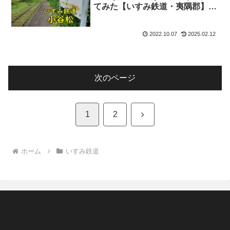
てみた【いすみ鉄道・夷隅郡】
【治安・移住】【何もない？】
2022.10.07
2025.02.12
次のページ
次
1
2
へ
ホーム
いすみ鉄道