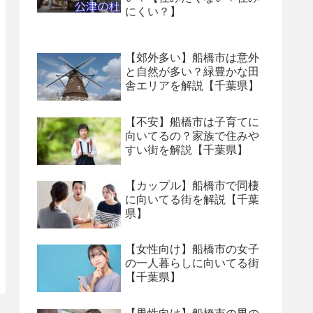
にくい？】
【郊外多い】船橋市は意外
と自然が多い？緑豊かな田
舎エリアを解説【千葉県】
【不安】船橋市は子育てに
向いてるの？家族で住みや
すい街を解説【千葉県】
【カップル】船橋市で同棲
に向いてる街を解説【千葉
県】
【女性向け】船橋市の女子
の一人暮らしに向いてる街
【千葉県】