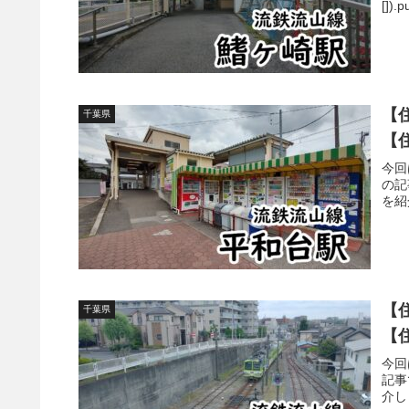
[]
【
千葉県
【
今回
の記
を紹介し
【
千葉県
【
今回
記事
介します