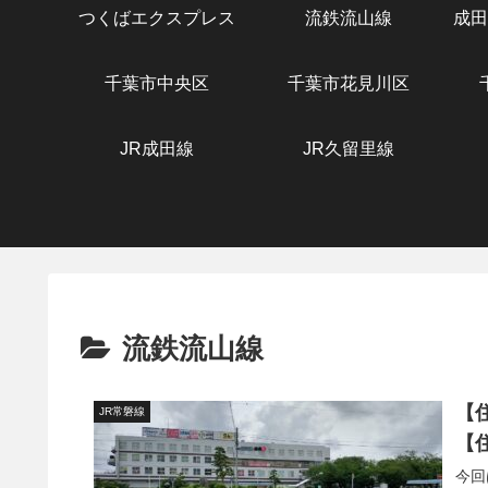
つくばエクスプレス
流鉄流山線
成田
千葉市中央区
千葉市花見川区
JR成田線
JR久留里線
流鉄流山線
【
JR常磐線
【
今回