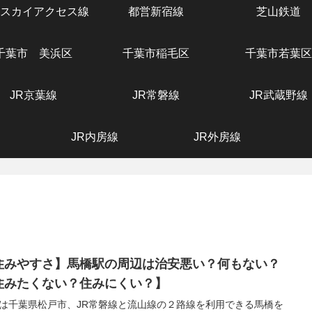
スカイアクセス線
都営新宿線
芝山鉄道
千葉市 美浜区
千葉市稲毛区
千葉市若葉区
JR京葉線
JR常磐線
JR武蔵野線
JR内房線
JR外房線
住みやすさ】馬橋駅の周辺は治安悪い？何もない？
住みたくない？住みにくい？】
は千葉県松戸市、JR常磐線と流山線の２路線を利用できる馬橋を