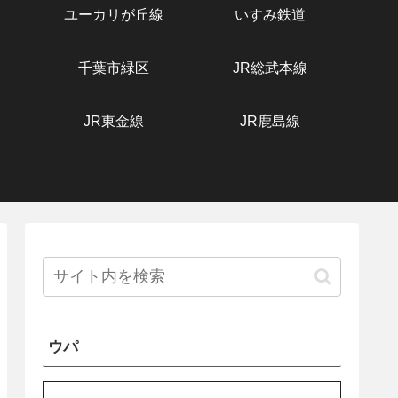
ユーカリが丘線
いすみ鉄道
千葉市緑区
JR総武本線
JR東金線
JR鹿島線
ウパ