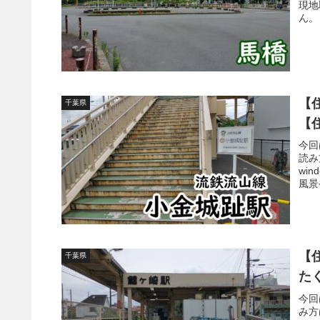
現地
ん。 (
【
千葉県
【
今回
読み
win
風景
【
千葉県
た
今回
み方は