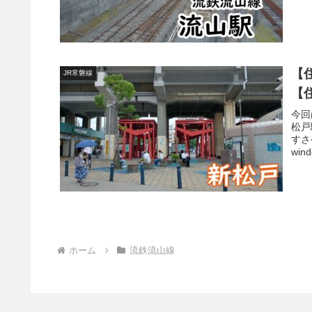
【
JR常磐線
【
今回
松戸
すさ
wind
ホーム
流鉄流山線