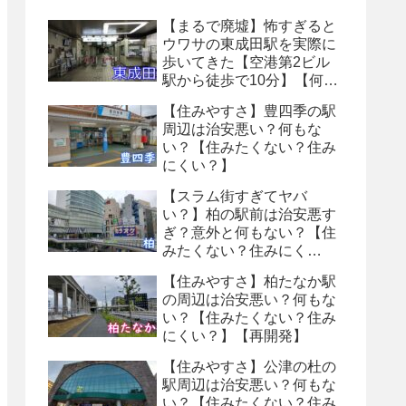
【まるで廃墟】怖すぎると
ウワサの東成田駅を実際に
歩いてきた【空港第2ビル
駅から徒歩で10分】【何も
ない・トイレ怖い】【８番
【住みやすさ】豊四季の駅
出口】
周辺は治安悪い？何もな
い？【住みたくない？住み
にくい？】
【スラム街すぎてヤバ
い？】柏の駅前は治安悪す
ぎ？意外と何もない？【住
みたくない？住みにく
い？】
【住みやすさ】柏たなか駅
の周辺は治安悪い？何もな
い？【住みたくない？住み
にくい？】【再開発】
【住みやすさ】公津の杜の
駅周辺は治安悪い？何もな
い？【住みたくない？住み