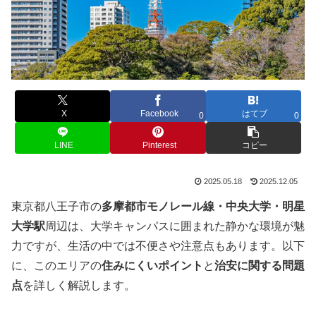
X
Facebook
はてブ
0
0
LINE
Pinterest
コピー
2025.05.18
2025.12.05
東京都八王子市の
多摩都市モノレール線・中央大学・明星
大学駅
周辺は、大学キャンパスに囲まれた静かな環境が魅
力ですが、生活の中では不便さや注意点もあります。以下
に、このエリアの
住みにくいポイント
と
治安に関する問題
点
を詳しく解説します。