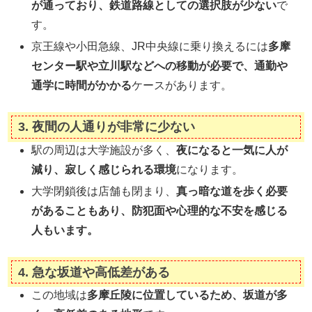
が通っており、鉄道路線としての選択肢が少ない
で
す。
京王線や小田急線、JR中央線に乗り換えるには
多摩
センター駅や立川駅などへの移動が必要で、通勤や
通学に時間がかかる
ケースがあります。
3.
夜間の人通りが非常に少ない
駅の周辺は大学施設が多く、
夜になると一気に人が
減り、寂しく感じられる環境
になります。
大学閉鎖後は店舗も閉まり、
真っ暗な道を歩く必要
があることもあり、防犯面や心理的な不安を感じる
人もいます。
4.
急な坂道や高低差がある
この地域は
多摩丘陵に位置しているため、坂道が多