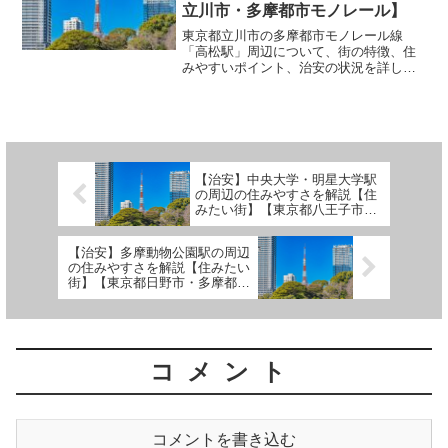
立川市・多摩都市モノレール】
東京都立川市の多摩都市モノレール線
「高松駅」周辺について、街の特徴、住
みやすいポイント、治安の状況を詳しく
解説します。 (adsbygoogle =
window.adsbygoogle || []).push({});■ 高松
駅周辺の街の...
【治安】中央大学・明星大学駅
の周辺の住みやすさを解説【住
みたい街】【東京都八王子市・
多摩都市モノレール】
【治安】多摩動物公園駅の周辺
の住みやすさを解説【住みたい
街】【東京都日野市・多摩都市
モノレール】
コメント
コメントを書き込む