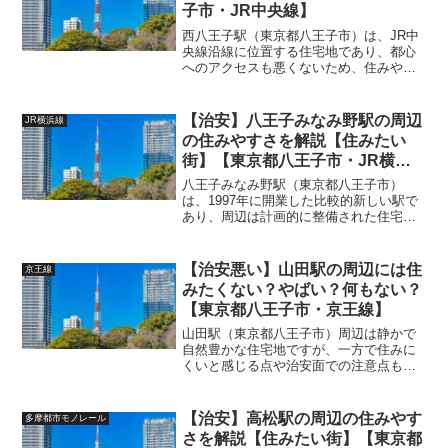
子市・JR中央線】
西八王子駅（東京都八王子市）は、JR中
央線沿線に位置する住宅地であり、都心
へのアクセスも悪くないため、住みやす
いとされる一方で、人によっては「住み
にくい」と感じるポイントや懸念点もあ
ります。以下では、西八王子駅周辺にお
【治安】八王子みなみ野駅の周辺
JR横浜線
ける住みにくい要素や治...
の住みやすさを解説【住みたい
街】【東京都八王子市・JR横浜
線】【みなみ野シティ・八王子ニ
八王子みなみ野駅（東京都八王子市）
ュータウン】
は、1997年に開業した比較的新しい駅で
あり、周辺は計画的に整備された住宅都
市「みなみ野シティ」に属します。この
エリアは、ファミリー層を中心に人気が
高く、治安の良さや住環境の整備状況な
【治安悪い】山田駅の周辺には住
京王線
どから「住みやすい街」...
みたくない？やばい？何もない？
【東京都八王子市・京王線】
山田駅（東京都八王子市）周辺は静かで
自然豊かな住宅地ですが、一方で住みに
くいと感じる点や治安面での注意点もあ
ります。以下に詳しく解説します。
(adsbygoogle = window.adsbygoogle ||
[]).push({})...
【治安】高松駅の周辺の住みやす
多摩都市モノレール
さを解説【住みたい街】【東京都