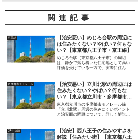
関連記事
【治安悪い】めじろ台駅の周辺に
京王線
は住みたくない？やばい？何もな
い？【東京都八王子市・京王線】
めじろ台駅（東京都八王子市）の周辺
は、静かで落ち着いた住宅地として高い
評価を受けている一方で、実際に住んで
みると人によっては不便さや課題を感じ
ることがあります。また、治安に関して
も大きな問題はありませんが、完全に無
【治安悪い】立川北駅の周辺には
多摩都市モノレール
視できるわけではありません...
住みたくない？やばい？何もな
い？【東京都立川市・多摩都市モ
ノレール】
東京都立川市の多摩都市モノレール線
「立川北駅」周辺の住みにくいポイント
と治安面の問題について、詳しく解説し
ます。 (adsbygoogle =
window.adsbygoogle || []).push({});■ 住み
にくいポイント1....
【治安】西八王子の住みやすさを
JR中央線
解説【住みたい街】【東京都八王