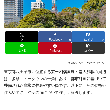
X
Facebook
はてブ
0
0
LINE
Pinterest
コピー
2025.05.25
2025.12.05
東京都八王子市に位置する
京王相模原線・南大沢駅
の周辺
は、多摩ニュータウンの一角にあり、
都市計画に基づいて
整備された非常に住みやすい街
です。以下に、その特徴や
住みやすさ、治安の面について詳しく解説します。