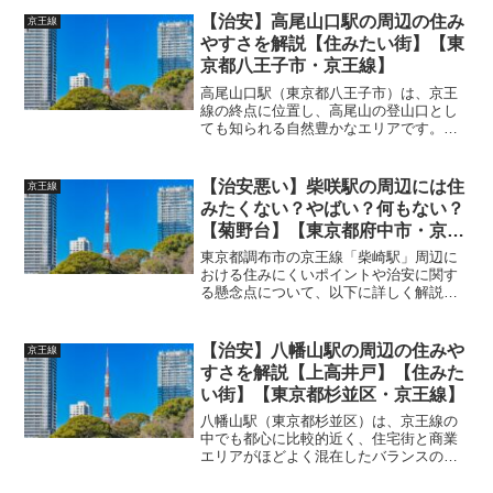
イント」と「治安の問題」を詳しく解説
【治安】高尾山口駅の周辺の住み
京王線
します。 (adsbyg...
やすさを解説【住みたい街】【東
京都八王子市・京王線】
高尾山口駅（東京都八王子市）は、京王
線の終点に位置し、高尾山の登山口とし
ても知られる自然豊かなエリアです。こ
の駅周辺の街の特徴、住みやすさ、治安
について詳しく解説します。
(adsbygoogle = window.adsbygoogle ...
【治安悪い】柴咲駅の周辺には住
京王線
みたくない？やばい？何もない？
【菊野台】【東京都府中市・京王
線】
東京都調布市の京王線「柴崎駅」周辺に
おける住みにくいポイントや治安に関す
る懸念点について、以下に詳しく解説し
ます。 (adsbygoogle =
window.adsbygoogle || []).push({});【住み
にくいポイント】1...
【治安】八幡山駅の周辺の住みや
京王線
すさを解説【上高井戸】【住みた
い街】【東京都杉並区・京王線】
八幡山駅（東京都杉並区）は、京王線の
中でも都心に比較的近く、住宅街と商業
エリアがほどよく混在したバランスの良
い街です。以下に、「どんな街か」「住
みやすいポイント」「治安」について詳