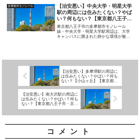
しく解説します。 (adsbygoogle =
【治安悪い】中央大学・明星大学
多摩都市モノレール
window...
駅の周辺には住みたくない？やば
い？何もない？【東京都八王子
市・多摩都市モノレール】
東京都八王子市の多摩都市モノレール
線・中央大学・明星大学駅周辺は、大学
キャンパスに囲まれた静かな環境が魅力
ですが、生活の中では不便さや注意点も
あります。以下に、このエリアの住みに
くいポイントと治安に関する問題点を詳
しく解説します。 (ads...
【治安悪い】多摩堺駅の周辺に
は住みたくない？やばい？何も
ない？【小山ヶ丘】【東京都町
田市・京王線】
【治安悪い】南大沢駅の周辺に
は住みたくない？やばい？何も
ない？【東京都八王子市・京王
線】
コメント