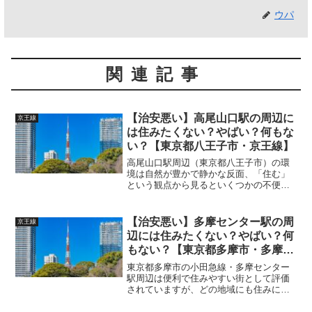
ウパ
関連記事
【治安悪い】高尾山口駅の周辺に
京王線
は住みたくない？やばい？何もな
い？【東京都八王子市・京王線】
高尾山口駅周辺（東京都八王子市）の環
境は自然が豊かで静かな反面、「住む」
という観点から見るといくつかの不便さ
や注意点もあります。ここでは、住みに
くいポイントと治安面での懸念につい
て、詳しく解説します。 (adsbygoogle =
【治安悪い】多摩センター駅の周
京王線
wind...
辺には住みたくない？やばい？何
もない？【東京都多摩市・多摩
線・京王線・多摩都市モノレー
東京都多摩市の小田急線・多摩センター
ル】
駅周辺は便利で住みやすい街として評価
されていますが、どの地域にも住みにく
さや治安面での注意点があります。以下
に多摩センター駅周辺の「住みにくいポ