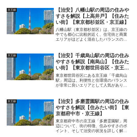
window.adsbygoogle || []).push({});【住み
にくいポイ...
【治安】八幡山駅の周辺の住みや
京王線
すさを解説【上高井戸】【住みた
い街】【東京都杉並区・京王線】
八幡山駅（東京都杉並区）は、京王線の
中でも都心に比較的近く、住宅街と商業
エリアがほどよく混在したバランスの良
い街です。以下に、「どんな街か」「住
みやすいポイント」「治安」について詳
しく解説します。 (adsbygoogle =
【治安】千歳烏山駅の周辺の住み
京王線
window...
やすさを解説【南烏山】【住みた
い街】【東京都世田谷区・京王
線】
東京都世田谷区にある京王線「千歳烏山
駅」周辺は、利便性と住環境のバランス
が非常に良いエリアとして人気がありま
す。以下に、街の特徴、住みやすいポイ
ント、そして治安について詳しく解説し
ます。 (adsbygoogle = window.adsb...
【治安】多磨霊園駅の周辺の住み
京王線
やすさを解説【住みたい街】【東
京都府中市・京王線】
東京都府中市の京王線「多磨霊園駅」周
辺について、街の特徴、住みやすさのポ
イント、そして治安の状況を詳しく解説
します。 (adsbygoogle =