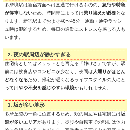
多摩境駅は新宿方面へは直通で行けるものの、
急行や特急
が停車しない
ため、時間帯によっては
乗り換えが必要
とな
ります。新宿駅までおよそ40〜45分、通勤・通学ラッシ
ュ時は混雑するため、毎日の通勤にストレスを感じる人も
います。
2.
夜の駅周辺が静かすぎる
住宅街としてはメリットとも言える「静けさ」ですが、駅
前には飲食店やコンビニが少なく、夜間は
人通りがほとん
どなくなる
ため、帰宅が遅くなるライフスタイルの人にと
っては
やや不安を感じやすい環境
かもしれません。
3.
坂が多い地形
多摩丘陵の一角に位置するため、駅の周辺や住宅街には
坂
道が多いエリア
があります。徒歩や自転車での移動は体力