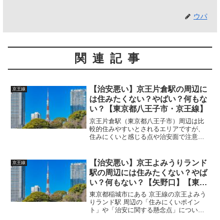
ウパ
関連記事
【治安悪い】京王片倉駅の周辺に
京王線
は住みたくない？やばい？何もな
い？【東京都八王子市・京王線】
京王片倉駅（東京都八王子市）周辺は比
較的住みやすいとされるエリアですが、
住みにくいと感じる点や治安面で注意が
必要な側面もあります。以下に詳しく解
説します。 (adsbygoogle =
window.adsbygoogle || []).p...
【治安悪い】京王よみうりランド
京王線
駅の周辺には住みたくない？やば
い？何もない？【矢野口】【東京
都稲城市・京王線】
東京都稲城市にある 京王線の京王よみう
りランド駅 周辺の「住みにくいポイン
ト」や「治安に関する懸念点」について
解説します。 (adsbygoogle =