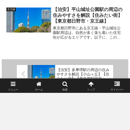
window.adsbygoogle || []).push({});多磨霊
園駅周辺の街の特...
【治安】平山城址公園駅の周辺の
京王線
住みやすさを解説【住みたい街】
【東京都日野市・京王線】
東京都日野市にある京王線・平山城址公
園駅周辺は、自然が多く落ち着いた住宅
街が広がるエリアです。以下に、この駅
周辺がどのような街なのか、住みやすい
点や治安について詳しく解説します。
(adsbygoogle = window.adsbygoo...
【治安】多摩堺駅の周辺の住み
やすさを解説【小山ヶ丘】【住
みたい街】【東京都町田市・京
王線】
メニュー
ホーム
検索
トップ
サイドバー
【治安】南大沢駅の周辺の住み
やすさを解説【住みたい街】
【東京都八王子市・京王線】
コメント