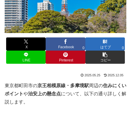
X
Facebook
はてブ
0
0
LINE
Pinterest
コピー
2025.05.25
2025.12.05
東京都町田市の
京王相模原線・多摩境駅
周辺の
住みにくい
ポイント
や
治安上の懸念点
について、以下の通り詳しく解
説します。