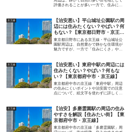
周辺は、静かで自然の多い住宅地として
評価されることが多い一方で、住みにく
さを感じるポイントや注意すべき治安面
の課題もいくつかあります。以下に詳し
く解説します。 (adsbygoogle =
【治安悪い】平山城址公園駅の周
京王線
window....
辺には住みたくない？やばい？何
もない？【東京都日野市・京王
線】
東京都日野市にある京王線・平山城址公
園駅周辺は、自然豊かで静かな住環境が
魅力ですが、一方で「住みにくさ」や
「治安面で注意すべきポイント」もいく
つか存在します。以下にそれらを詳しく
解説します。 (adsbygoogle =
【治安悪い】東府中駅の周辺には
京王線
window.ad...
住みたくない？やばい？何もな
い？【東京都府中市・京王線】
東京都府中市の京王線「東府中駅」周辺
の住みにくいポイントや治安面での注意
点について、絵文字を使わずに詳しく解
説します。 (adsbygoogle =
window.adsbygoogle || []).push({});東府中
駅周辺の住みに...
【治安】多磨霊園駅の周辺の住み
京王線
やすさを解説【住みたい街】【東
京都府中市・京王線】
東京都府中市の京王線「多磨霊園駅」周