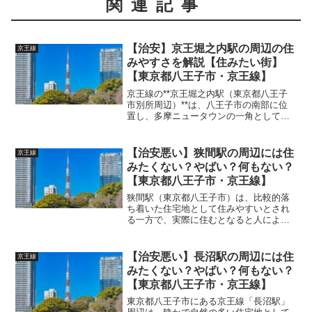
関連記事
【治安】京王堀之内駅の周辺の住
京王線
みやすさを解説【住みたい街】
【東京都八王子市・京王線】
京王線の**京王堀之内駅（東京都八王子
市別所周辺）**は、八王子市の南部に位
置し、多摩ニュータウンの一角として開
発された住宅街エリアにあります。駅周
辺は比較的新しく整備されており、生活
利便性が高く、自然も多く残されていま
【治安悪い】狭間駅の周辺には住
京王線
す。以下では、街の特...
みたくない？やばい？何もない？
【東京都八王子市・京王線】
狭間駅（東京都八王子市）は、比較的落
ち着いた住宅地として住みやすいとされ
る一方で、実際に住むとなると人によっ
ては不便さや不安を感じる面もありま
す。ここでは、**狭間駅周辺の「住みに
くいポイント」と「治安の懸念点」**に
【治安悪い】長沼駅の周辺には住
京王線
ついて、詳しく解説しま...
みたくない？やばい？何もない？
【東京都八王子市・京王線】
東京都八王子市にある京王線「長沼駅」