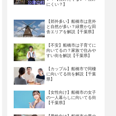
にくい？】
【郊外多い】船橋市は意外
と自然が多い？緑豊かな田
舎エリアを解説【千葉県】
【不安】船橋市は子育てに
向いてるの？家族で住みや
すい街を解説【千葉県】
【カップル】船橋市で同棲
に向いてる街を解説【千葉
県】
【女性向け】船橋市の女子
の一人暮らしに向いてる街
【千葉県】