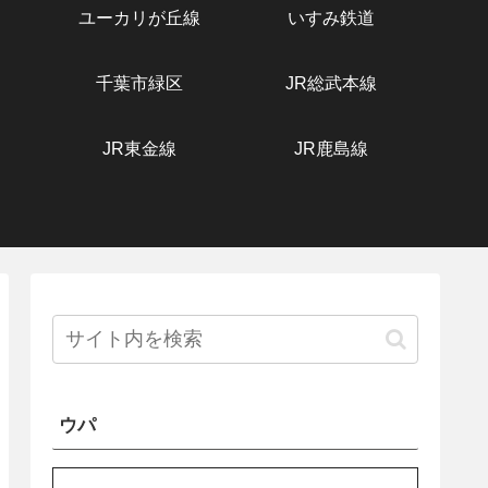
ユーカリが丘線
いすみ鉄道
千葉市緑区
JR総武本線
JR東金線
JR鹿島線
ウパ