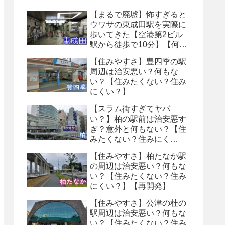
【まるで廃墟】怖すぎると
ウワサの東成田駅を実際に
歩いてきた【空港第2ビル
駅から徒歩で10分】【何も
ない・トイレ怖い】【８番
【住みやすさ】豊四季の駅
出口】
周辺は治安悪い？何もな
い？【住みたくない？住み
にくい？】
【スラム街すぎてヤバ
い？】柏の駅前は治安悪す
ぎ？意外と何もない？【住
みたくない？住みにく
い？】
【住みやすさ】柏たなか駅
の周辺は治安悪い？何もな
い？【住みたくない？住み
にくい？】【再開発】
【住みやすさ】公津の杜の
駅周辺は治安悪い？何もな
い？【住みたくない？住み