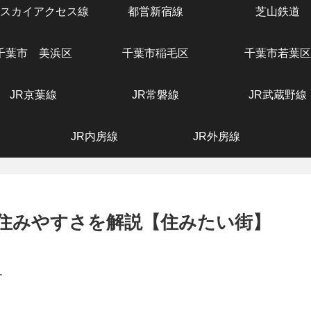
スカイアクセス線
都営新宿線
芝山鉄道
千葉市 美浜区
千葉市稲毛区
千葉市若葉区
JR京葉線
JR常磐線
JR武蔵野線
JR内房線
JR外房線
住みやすさを解説【住みたい街】
す