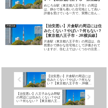
めじろ台駅（東京都八王子市）の周辺
は、静かで落ち着いた住宅地として高い
評価を受けている一方で、実際に住んで
みると人によっては不便さや課題を感じ
ることがあります。また、治安に関して
も大きな問題はありませんが、完全に無
【治安悪い】片倉駅の周辺には住
JR横浜線
視できるわけではありません...
みたくない？やばい？何もない？
【東京都八王子市・JR横浜線】
片倉駅（東京都八王子市）の周辺は、自
然豊かで静かな住宅地として評価されて
いますが、住む上ではいくつかの注意点
や課題もあります。ここでは、住みにく
いポイントと治安面での懸念を、詳し
く・客観的に解説します。 (adsbygoogle
= win...
【治安悪い】片倉駅の周辺には
住みたくない？やばい？何もな
い？【東京都八王子市・JR横浜
線】
【治安悪い】八王子みなみ野駅
の周辺には住みたくない？やば
い？何もない？【東京都八王子
市・JR横浜線】【みなみ野シテ