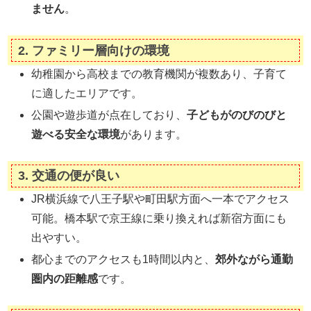
ません
。
2.
ファミリー層向けの環境
幼稚園から高校までの教育機関が複数あり、子育て
に適したエリアです。
公園や遊歩道が点在しており、
子どもがのびのびと
遊べる安全な環境
があります。
3.
交通の便が良い
JR横浜線で八王子駅や町田駅方面へ一本でアクセス
可能。橋本駅で京王線に乗り換えれば新宿方面にも
出やすい。
都心までのアクセスも1時間以内と、
郊外ながら通勤
圏内の距離感
です。