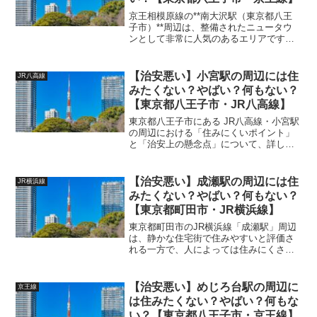
京王相模原線の**南大沢駅（東京都八王
子市）**周辺は、整備されたニュータウ
ンとして非常に人気のあるエリアです
が、住む上でのデメリットや懸念点も存
在します。以下では、住みにくいポイン
トと治安面での注意点について、事実に
【治安悪い】小宮駅の周辺には住
JR八高線
基づいて詳しく解説しま...
みたくない？やばい？何もない？
【東京都八王子市・JR八高線】
東京都八王子市にある JR八高線・小宮駅
の周辺における「住みにくいポイント」
と「治安上の懸念点」について、詳しく
解説します。 (adsbygoogle =
window.adsbygoogle || []).push({});【小宮
駅周辺...
【治安悪い】成瀬駅の周辺には住
JR横浜線
みたくない？やばい？何もない？
【東京都町田市・JR横浜線】
東京都町田市のJR横浜線「成瀬駅」周辺
は、静かな住宅街で住みやすいと評価さ
れる一方で、人によっては住みにくさを
感じる点や注意すべき治安の課題も存在
します。以下では、成瀬駅周辺の住みに
くいポイントと、治安上の懸念点につい
【治安悪い】めじろ台駅の周辺に
京王線
て詳しく解説します。 ...
は住みたくない？やばい？何もな
い？【東京都八王子市・京王線】