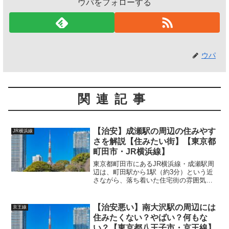
ウパをフォローする
ウパ
関連記事
【治安】成瀬駅の周辺の住みやす
JR横浜線
さを解説【住みたい街】【東京都
町田市・JR横浜線】
東京都町田市にあるJR横浜線・成瀬駅周
辺は、町田駅から1駅（約3分）という近
さながら、落ち着いた住宅街の雰囲気が
広がるエリアです。以下では、成瀬駅周
辺の街の特徴、住みやすいポイント、治
安面について詳しく解説します。
【治安悪い】南大沢駅の周辺には
京王線
(adsbygoogle...
住みたくない？やばい？何もな
い？【東京都八王子市・京王線】