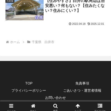
【住みやすさ】白井の駅周辺は治
北総線
安悪い？何もない？【住みたくな
い？住みにくい？】
2022.04.18
2025.12.01
ホーム
千葉県 白井市
TOP
免責事項
プライバシーポリシー
ごあいさつ・運営者情報
お問い合わせ
© 2020 ヨキカナ.
メニュー
ホーム
検索
トップ
サイドバー