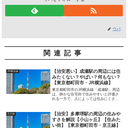
ウパ
関連記事
【治安悪い】成瀬駅の周辺には住
JR横浜線
みたくない？やばい？何もない？
【東京都町田市・JR横浜線】
東京都町田市のJR横浜線「成瀬駅」周辺
は、静かな住宅街で住みやすいと評価さ
れる一方で、人によっては住みにくさを
感じる点や注意すべき治安の課題も存在
します。以下では、成瀬駅周辺の住みに
くいポイントと、治安上の懸念点につい
【治安】多摩堺駅の周辺の住みや
京王線
て詳しく解説します。 ...
すさを解説【小山ヶ丘】【住みた
い街】【東京都町田市・京王線】