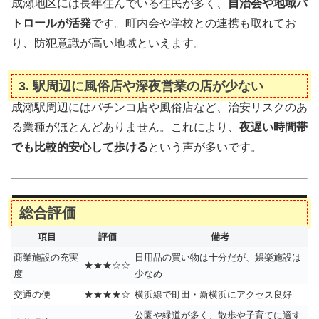
成瀬地区には長年住んでいる住民が多く、
自治会や地域パ
トロールが活発
です。町内会や学校との連携も取れてお
り、防犯意識が高い地域といえます。
3.
駅周辺に風俗店や深夜営業の店が少ない
成瀬駅周辺にはパチンコ店や風俗店など、治安リスクのあ
る業種がほとんどありません。これにより、
夜遅い時間帯
でも比較的安心して歩ける
という声が多いです。
総合評価
項目
評価
備考
商業施設の充実
日用品の買い物は十分だが、娯楽施設は
★★★☆☆
度
少なめ
交通の便
★★★★☆
横浜線で町田・新横浜にアクセス良好
公園や緑道が多く、散歩や子育てに適す