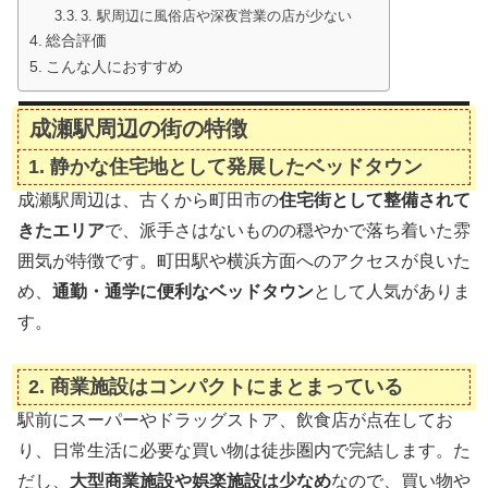
3. 駅周辺に風俗店や深夜営業の店が少ない
総合評価
こんな人におすすめ
成瀬駅周辺の街の特徴
1.
静かな住宅地として発展したベッドタウン
成瀬駅周辺は、古くから町田市の
住宅街として整備されて
きたエリア
で、派手さはないものの穏やかで落ち着いた雰
囲気が特徴です。町田駅や横浜方面へのアクセスが良いた
め、
通勤・通学に便利なベッドタウン
として人気がありま
す。
2.
商業施設はコンパクトにまとまっている
駅前にスーパーやドラッグストア、飲食店が点在してお
り、日常生活に必要な買い物は徒歩圏内で完結します。た
だし、
大型商業施設や娯楽施設は少なめ
なので、買い物や