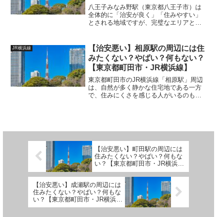
JR横浜線】【みなみ野シティ・
八王子みなみ野駅（東京都八王子市）は
八王子ニュータウン】
全体的に「治安が良く」「住みやすい」
とされる地域ですが、完璧なエリアとい
うわけではなく、実際には住みにくいと
感じる可能性のあるポイントや、治安に
関する注意点も存在します。以下に、現
【治安悪い】相原駅の周辺には住
JR横浜線
実的な視点から 住みにく...
みたくない？やばい？何もない？
【東京都町田市・JR横浜線】
東京都町田市のJR横浜線「相原駅」周辺
は、自然が多く静かな住宅地である一方
で、住みにくさを感じる人がいるのも事
実です。以下に、相原駅周辺の住みにく
いポイントと治安に関する懸念点を、現
実的かつ詳しく解説します。
(adsbygoogle = ...
【治安悪い】町田駅の周辺には
住みたくない？やばい？何もな
い？【東京都町田市・JR横浜
線】
【治安悪い】成瀬駅の周辺には
住みたくない？やばい？何もな
い？【東京都町田市・JR横浜
線】