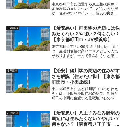
東京都町田市に位置する京王相模原線・
多摩境駅の周辺について、どのような街
か、住みやすいポイント、治安の良さを
踏まえて詳しく解説します。
(adsbygoogle = window.adsbygoogle ||
[]).push({});街の...
【治安悪い】町田駅の周辺には住
JR横浜線
みたくない？やばい？何もない？
【東京都町田市・JR横浜線】
東京都町田市のJR横浜線「町田駅」周辺
は、生活利便性の高いエリアとして人気
がありますが、一方で住みにくいと感じ
られる点や治安上の懸念点も存在しま
す。以下では、町田駅周辺の住みにくい
ポイントと、治安に関する注意点を詳し
【治安】鶴川駅の周辺の住みやす
小田原線
く解説します。 (ads...
さを解説【住みたい街】【東京都
町田市・小田原線】
東京都町田市にある鶴川駅（つるかわえ
き）は、小田急小田原線の駅で、新宿と
町田の中間に位置する住宅地中心のベッ
ドタウンです。落ち着いた雰囲気と自然
の豊かさが魅力で、ファミリー層にも人
気の高いエリアです。以下では、鶴川駅
【治安悪い】八王子みなみ野駅の
JR横浜線
周辺がどんな街なのか、住...
周辺には住みたくない？やばい？
何もない？【東京都八王子市・