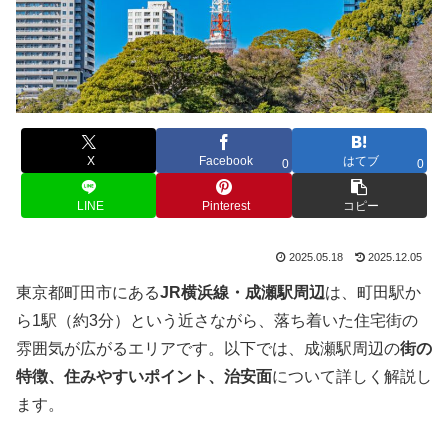
X
Facebook
はてブ
0
0
LINE
Pinterest
コピー
2025.05.18
2025.12.05
東京都町田市にある
JR横浜線・成瀬駅周辺
は、町田駅か
ら1駅（約3分）という近さながら、落ち着いた住宅街の
雰囲気が広がるエリアです。以下では、成瀬駅周辺の
街の
特徴、住みやすいポイント、治安面
について詳しく解説し
ます。