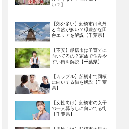
い？】
【郊外多い】船橋市は意外
と自然が多い？緑豊かな田
舎エリアを解説【千葉県】
【不安】船橋市は子育てに
向いてるの？家族で住みや
すい街を解説【千葉県】
【カップル】船橋市で同棲
に向いてる街を解説【千葉
県】
【女性向け】船橋市の女子
の一人暮らしに向いてる街
【千葉県】