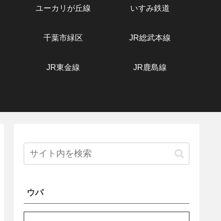
ユーカリが丘線
いすみ鉄道
千葉市緑区
JR総武本線
JR東金線
JR鹿島線
ウパ