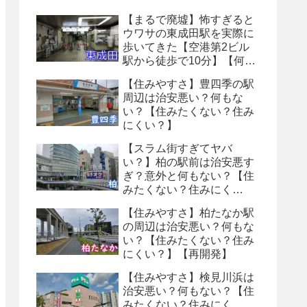
【まるで廃墟】怖すぎると
ウワサの東成田駅を実際に
歩いてきた【空港第2ビル
駅から徒歩で10分】【何も
ない・トイレ怖い】【８番
【住みやすさ】豊四季の駅
出口】
周辺は治安悪い？何もな
い？【住みたくない？住み
にくい？】
【スラム街すぎてヤバ
い？】柏の駅前は治安悪す
ぎ？意外と何もない？【住
みたくない？住みにく
い？】
【住みやすさ】柏たなか駅
の周辺は治安悪い？何もな
い？【住みたくない？住み
にくい？】【再開発】
【住みやすさ】検見川浜は
治安悪い？何もない？【住
みたくない？住みにく