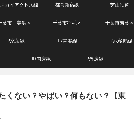
スカイアクセス線
都営新宿線
芝山鉄道
千葉市 美浜区
千葉市稲毛区
千葉市若葉区
JR京葉線
JR常磐線
JR武蔵野線
JR内房線
JR外房線
たくない？やばい？何もない？【東
す