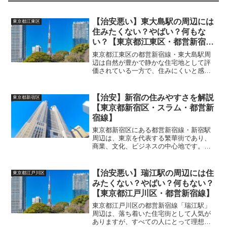
【治安悪い】東大島駅の周辺には
東京都江東区
住みたくない？やばい？何もな
い？【東京都江東区・都営新宿
線】
東京都江東区の都営新宿線・東大島駅周
辺は自然が豊かで静かな住宅地として評
価されている一方で、住みにくいと感じ
る可能性のある点や、注意すべき治安面
の懸念もいくつか存在します。
(adsbygoogle = window.adsbygoogle...
【治安】新宿の住みやすさを解説
東京都新宿区
【東京都新宿区・スラム・都営新
宿線】
東京都新宿区にある都営新宿線・新宿駅
周辺は、東京を代表する繁華街であり、
商業、文化、ビジネスの中心地です。住
みやすさや治安について考慮する際に
は、都会ならではの利便性とともに、そ
の反面で抱えるデメリットも存在しま
【治安悪い】瑞江駅の周辺には住
東京都江戸川区
す。以下に、新宿駅周辺の特徴...
みたくない？やばい？何もない？
【東京都江戸川区・都営新宿線】
東京都江戸川区の都営新宿線「瑞江駅」
周辺は、落ち着いた住宅街として人気が
ありますが、すべての人にとって理想的