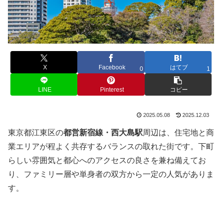
X
Facebook
はてブ
0
1
LINE
Pinterest
コピー
2025.05.08
2025.12.03
東京都江東区の
都営新宿線・西大島駅
周辺は、住宅地と商
業エリアが程よく共存するバランスの取れた街です。下町
らしい雰囲気と都心へのアクセスの良さを兼ね備えてお
り、ファミリー層や単身者の双方から一定の人気がありま
す。