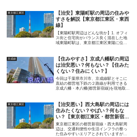
とは限りません。 (adsbygoogle =
window.adsbygoogle || []).push({});以下で
は、住み...
【治安】東陽町駅の周辺の住みや
東京都江東区
すさを解説【東京都江東区・東西
線】
【東陽町駅周辺はどんな街か】1. オフィ
ス街と住宅街がバランス良く混在した地
域東陽町駅は、東京都江東区東陽に位置
する東京メトロ東西線の主要駅のひとつ
で、都心部へのアクセスの良さと生活利
便性を兼ね備えた地域です。駅周辺には
【住みやすさ】京成八幡駅の周辺
京成線
江東区役所や官公庁、...
は治安悪い？何もない？【住みた
くない？住みにくい？】
今回は千葉県市川市、京成線駅とそこに
直結の都営地下鉄の２路線が利用できる
京成八幡・本八幡(都営新宿線)を現地取材
しました。読み方は『けいせいやわた・
もとやわた』です。 (adsbygoogle =
window.adsbygoogle ||...
【治安悪い】西大島駅の周辺には
東京都江東区
住みたくない？やばい？何もな
い？【東京都江東区・都営新宿
線】
東京都江東区の都営新宿線・西大島駅周
辺は、交通利便性や生活インフラの整っ
た住みやすいエリアとされていますが、