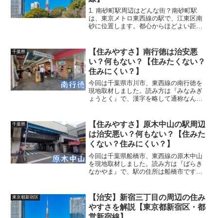
1. 南砂町駅周辺はどんな街？南砂町駅
は、東京メトロ東西線の駅で、江東区南
砂に位置します。都心からほどよい距離
にありながら、落ち着いた住宅地と商業
施設が共存するエリアです。かつては倉
庫街や工場が多かった場所ですが、2000
【住みやすさ】南行徳は治安悪
千葉県
年代以降、再開発に...
い？何もない？【住みたくない？
住みにくい？】
今回は千葉県市川市、東西線の南行徳を
現地取材しました。読み方は『みなみぎ
ょうとく』で、漢字を略して通称なんぎ
ょうとも呼ばれます。この記事では、南
行徳の周辺の住みやすさやオススメ、街
の風景や家賃相場を紹介します。
【住みやすさ】原木中山の駅周辺
千葉県
(adsbygoogle =...
は治安悪い？何もない？【住みた
くない？住みにくい？】
今回は千葉県船橋市、東西線の原木中山
を現地取材しました。読み方は『ばらき
なかやま』で、駅の住所は船橋市ですが
周辺地域の大部分は市川市にあたりま
す。この記事では、原木中山の周辺の住
みやすさやオススメ、街の風景や家賃相
【治安】新宿三丁目の周辺の住み
東京都新宿区
場を紹介します。 (ads...
やすさを解説【東京都新宿区・都
営新宿線】