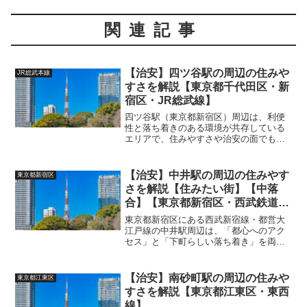
関連記事
【治安】四ツ谷駅の周辺の住みや
JR総武本線
すさを解説【東京都千代田区・新
宿区・JR総武線】
四ツ谷駅（東京都新宿区）周辺は、利便
性と落ち着きのある環境が共存している
エリアで、住みやすさや治安の面でも評
価が高い街です。以下に詳しく解説しま
す。 (adsbygoogle = window.adsbygoogle
|| []).push...
【治安】中井駅の周辺の住みやす
東京都新宿区
さを解説【住みたい街】【中落
合】【東京都新宿区・西武鉄道・
都営大江戸線】
東京都新宿区にある西武新宿線・都営大
江戸線の中井駅周辺は、「都心へのアク
セス」と「下町らしい落ち着き」を両立
した魅力的な住宅エリアですが、一部で
注意すべき点もあります。以下に、街の
雰囲気、住みやすさ、安全性、そして住
【治安】南砂町駅の周辺の住みや
東京都江東区
みにくいポイントを詳しく...
すさを解説【東京都江東区・東西
線】