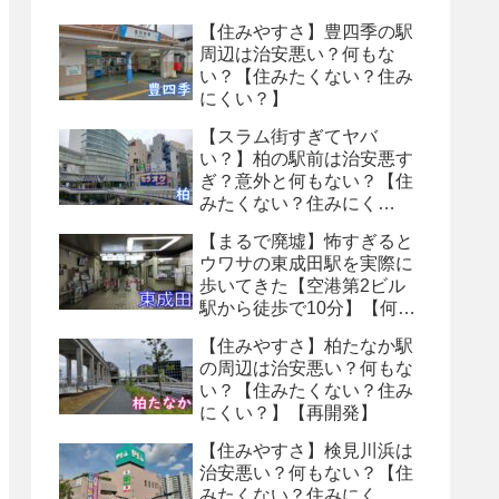
【住みやすさ】豊四季の駅
周辺は治安悪い？何もな
い？【住みたくない？住み
にくい？】
【スラム街すぎてヤバ
い？】柏の駅前は治安悪す
ぎ？意外と何もない？【住
みたくない？住みにく
い？】
【まるで廃墟】怖すぎると
ウワサの東成田駅を実際に
歩いてきた【空港第2ビル
駅から徒歩で10分】【何も
ない・トイレ怖い】【８番
【住みやすさ】柏たなか駅
出口】
の周辺は治安悪い？何もな
い？【住みたくない？住み
にくい？】【再開発】
【住みやすさ】検見川浜は
治安悪い？何もない？【住
みたくない？住みにく