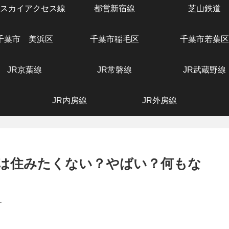
スカイアクセス線
都営新宿線
芝山鉄道
千葉市 美浜区
千葉市稲毛区
千葉市若葉区
JR京葉線
JR常磐線
JR武蔵野線
JR内房線
JR外房線
は住みたくない？やばい？何もな
す