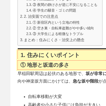
③ 夜間の静けさが逆に不安になることも
④ 学生の騒音・ゴミの問題
2. 治安面での注意点
① 新宿区内という立地の特性
② 空き巣・自転車盗難がやや多い傾向
③ 大学生による軽微なトラブル
まとめ：住みにくさ・治安上の懸念
1.
住みにくいポイント
① 地形と坂道の多さ
早稲田駅周辺は起伏のある地形で、
坂が非常
向や神楽坂方面にかけては、
急な坂や階段
が
自転車移動が大変
高齢者や小さな子供には負担が大きい