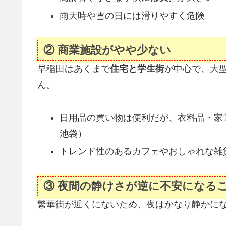
雨天時や雪の日には滑りやすく危険
② 商業施設がやや少ない
早稲田はあくまで
住宅と学生街
が中心で、大
ん。
日用品の買い物は便利だが、衣料品・家
池袋）
トレンド性のあるカフェやおしゃれな雑
③ 夜間の静けさが逆に不安になる
繁華街が近くにないため、夜はかなり静かに