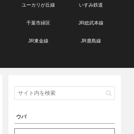
ユーカリが丘線
いすみ鉄道
千葉市緑区
JR総武本線
JR東金線
JR鹿島線
ウパ