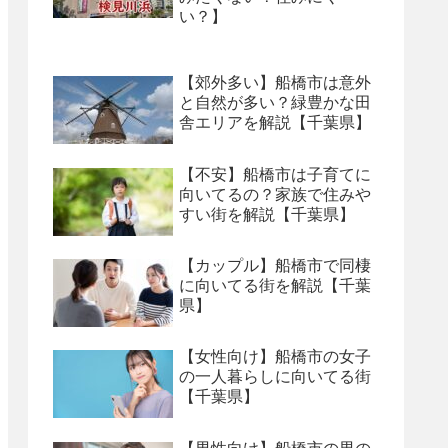
い？】
【郊外多い】船橋市は意外
と自然が多い？緑豊かな田
舎エリアを解説【千葉県】
【不安】船橋市は子育てに
向いてるの？家族で住みや
すい街を解説【千葉県】
【カップル】船橋市で同棲
に向いてる街を解説【千葉
県】
【女性向け】船橋市の女子
の一人暮らしに向いてる街
【千葉県】