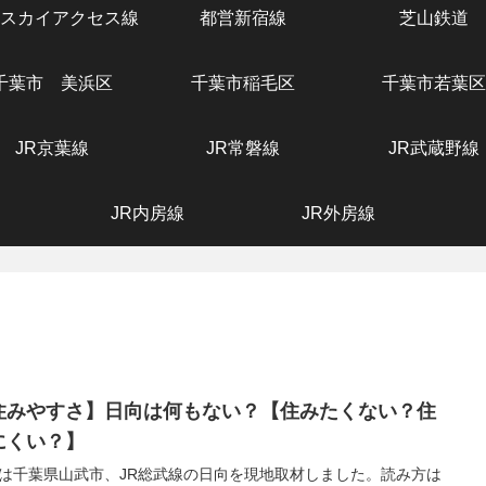
スカイアクセス線
都営新宿線
芝山鉄道
千葉市 美浜区
千葉市稲毛区
千葉市若葉区
JR京葉線
JR常磐線
JR武蔵野線
JR内房線
JR外房線
住みやすさ】日向は何もない？【住みたくない？住
にくい？】
は千葉県山武市、JR総武線の日向を現地取材しました。読み方は