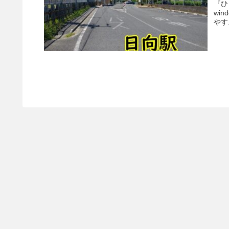
『ひ
win
やす.