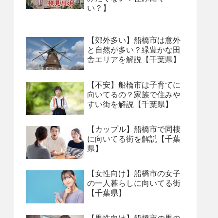
い？】
【郊外多い】船橋市は意外
と自然が多い？緑豊かな田
舎エリアを解説【千葉県】
【不安】船橋市は子育てに
向いてるの？家族で住みや
すい街を解説【千葉県】
【カップル】船橋市で同棲
に向いてる街を解説【千葉
県】
【女性向け】船橋市の女子
の一人暮らしに向いてる街
【千葉県】