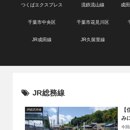
つくばエクスプレス
流鉄流山線
成田
千葉市中央区
千葉市花見川区
JR成田線
JR久留里線
JR総務線
【
JR総武本線
み
今回