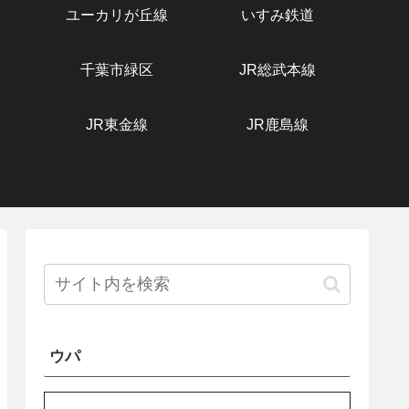
ユーカリが丘線
いすみ鉄道
千葉市緑区
JR総武本線
JR東金線
JR鹿島線
ウパ