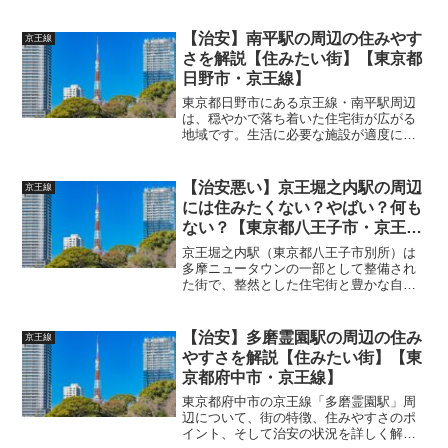
説します。 (adsbygoogle =
window.adsbygoogle || []).push({});東府中
駅周辺の住みに...
【治安】南平駅の周辺の住みやす
京王線
さを解説【住みたい街】【東京都
日野市・京王線】
東京都日野市にある京王線・南平駅周辺
は、穏やかで落ち着いた住宅街が広がる
地域です。生活に必要な施設が適度に揃
っており、静かな環境の中で暮らしたい
方には適したエリアです。以下に、街の
特徴、住みやすさのポイント、治安につ
【治安悪い】京王堀之内駅の周辺
京王線
いて詳しく解説します。 ...
には住みたくない？やばい？何も
ない？【東京都八王子市・京王
線】
京王堀之内駅（東京都八王子市別所）は
多摩ニュータウンの一部として整備され
た街で、整然とした住宅街と豊かな自然
が魅力ですが、どの地域にも「デメリッ
ト」はあります。ここでは、住みにくい
ポイントと治安に関する懸念点を詳しく
【治安】多磨霊園駅の周辺の住み
京王線
解説します。 (adsb...
やすさを解説【住みたい街】【東
京都府中市・京王線】
東京都府中市の京王線「多磨霊園駅」周
辺について、街の特徴、住みやすさのポ
イント、そして治安の状況を詳しく解説