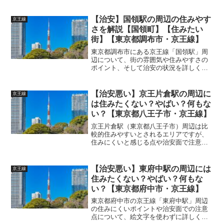
【治安】国領駅の周辺の住みやす
京王線
さを解説【国領町】【住みたい
街】【東京都調布市・京王線】
東京都調布市にある京王線「国領駅」周
辺について、街の雰囲気や住みやすさの
ポイント、そして治安の状況を詳しく解
説します。 (adsbygoogle =
window.adsbygoogle || []).push({});【国領
駅周辺はどんな...
【治安悪い】京王片倉駅の周辺に
京王線
は住みたくない？やばい？何もな
い？【東京都八王子市・京王線】
京王片倉駅（東京都八王子市）周辺は比
較的住みやすいとされるエリアですが、
住みにくいと感じる点や治安面で注意が
必要な側面もあります。以下に詳しく解
説します。 (adsbygoogle =
window.adsbygoogle || []).p...
【治安悪い】東府中駅の周辺には
京王線
住みたくない？やばい？何もな
い？【東京都府中市・京王線】
東京都府中市の京王線「東府中駅」周辺
の住みにくいポイントや治安面での注意
点について、絵文字を使わずに詳しく解