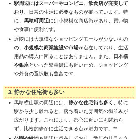
駅周辺にはスーパーやコンビニ、飲食店が充実して
おり
、日常の生活に必要なものが揃っています。特
に、
馬喰町周辺
には小規模な商店街があり、買い物
や食事に便利です。
近隣には大規模なショッピングモールが少ないもの
の、
小規模な商業施設や市場
が点在しており、生活
用品の購入に困ることはありません。また、
日本橋
や銀座
といった繁華街にも近いため、ショッピング
や外食の選択肢も豊富です。
3.
静かな住宅街も多い
馬喰横山駅の周辺には、
静かな住宅街も多く
、特に
駅から少し離れると、落ち着いた雰囲気の街並みが
広がります。これにより、都心に近いにも関わら
ず、比較的静かに生活できる点が魅力です。**
公園や緑地
も周辺に点在しており、散歩やリラック