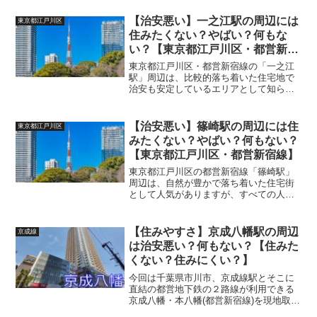
で、東京駅や秋葉原駅も徒歩圏内という
立地の良さが際立ちます。 (adsbygoogle
【治安悪い】一之江駅の周辺には
東京都江戸川区
= wi...
住みたくない？やばい？何もな
い？【東京都江戸川区・都営新宿
線】
東京都江戸川区・都営新宿線の「一之江
駅」周辺は、比較的落ち着いた住宅地で
治安も安定しているエリアとして知られ
ていますが、全ての人にとって理想的な
環境とは限りません。ここでは、住みに
くいと感じられるポイントや、治安上で
【治安悪い】篠崎駅の周辺には住
東京都江戸川区
注意すべき点を客観的かつ...
みたくない？やばい？何もない？
【東京都江戸川区・都営新宿線】
東京都江戸川区の都営新宿線「篠崎駅」
周辺は、自然が豊かで落ち着いた住宅街
として人気がありますが、すべての人に
とって理想的な場所とは限りません。特
に生活スタイルや価値観によっては、以
下のような住みにくいポイントや治安に
【住みやすさ】京成八幡駅の周辺
京成線
関する注意点があります。...
は治安悪い？何もない？【住みた
くない？住みにくい？】
今回は千葉県市川市、京成線駅とそこに
直結の都営地下鉄の２路線が利用できる
京成八幡・本八幡(都営新宿線)を現地取材
しました。読み方は『けいせいやわた・