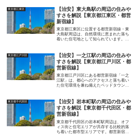
【治安】東大島駅の周辺の住みや
東京都江東区
すさを解説【東京都江東区・都営
新宿線】
東京都江東区に位置する都営新宿線・東
大島駅周辺は、自然環境に恵まれた落ち
着いた住宅地として知られています。駅
周辺は大規模な公園や河川に囲まれてお
り、都心からの距離を感じさせない快適
な生活環境が整っているのが特徴です。
【治安】一之江駅の周辺の住みや
東京都江戸川区
(adsbygoogl...
すさを解説【東京都江戸川区・都
営新宿線】
東京都江戸川区にある都営新宿線「一之
江駅」は、都心へのアクセスと落ち着い
た住宅環境を兼ね備えたベッドタウンと
して知られています。 (adsbygoogle =
window.adsbygoogle || []).push({});商業施
設は...
【治安】岩本町駅の周辺の住みや
東京都千代田区
すさを解説【東京都千代田区・都
営新宿線】
東京都千代田区の岩本町駅周辺は、オフ
ィス街と住宅エリアが共存する比較的落
ち着いた都市型エリアです。都営新宿線
の利用により交通アクセスも非常に良好