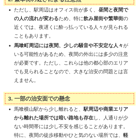
ただし、駅周辺はオフィス街が多く、
昼間と夜間で
の人の流れが変わる
ため、特に
飲み屋街や繁華街
の
近くでは、夜遅くに酔っ払っている人々が見られる
こともあります。
馬喰町周辺には夜間、少しの騒音や不安定な人々
が
いる可能性があるため、夜間の外出には多少の注意
が必要です。ただし、これらは他の都心部のエリア
でも見られることなので、大きな治安の問題とは言
えません。
3.
一部の治安面での懸念
馬喰横山駅から少し離れると、
駅周辺や商業エリア
から離れた場所では暗い路地も存在
し、人通りが少
ない時間帯には少し不安を感じることがあります。
特に、夜間の徒歩移動やひと気のない場所では、
軽