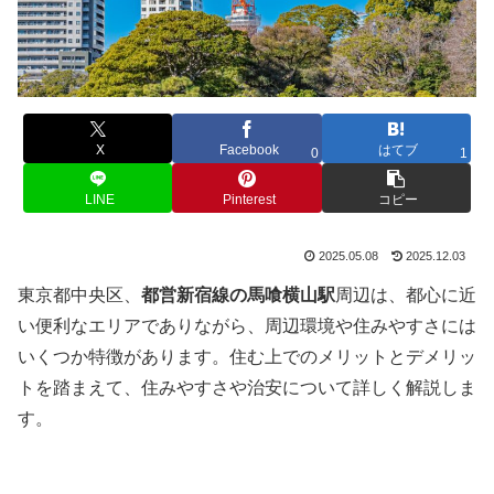
X
Facebook
はてブ
0
1
LINE
Pinterest
コピー
2025.05.08
2025.12.03
東京都中央区、
都営新宿線の馬喰横山駅
周辺は、都心に近
い便利なエリアでありながら、周辺環境や住みやすさには
いくつか特徴があります。住む上でのメリットとデメリッ
トを踏まえて、住みやすさや治安について詳しく解説しま
す。