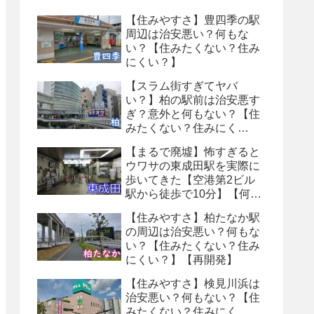
【住みやすさ】豊四季の駅
周辺は治安悪い？何もな
い？【住みたくない？住み
にくい？】
【スラム街すぎてヤバ
い？】柏の駅前は治安悪す
ぎ？意外と何もない？【住
みたくない？住みにく
い？】
【まるで廃墟】怖すぎると
ウワサの東成田駅を実際に
歩いてきた【空港第2ビル
駅から徒歩で10分】【何も
ない・トイレ怖い】【８番
【住みやすさ】柏たなか駅
出口】
の周辺は治安悪い？何もな
い？【住みたくない？住み
にくい？】【再開発】
【住みやすさ】検見川浜は
治安悪い？何もない？【住
みたくない？住みにく