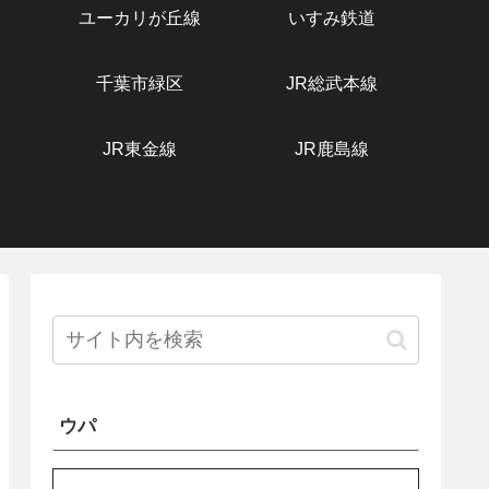
ユーカリが丘線
いすみ鉄道
千葉市緑区
JR総武本線
JR東金線
JR鹿島線
ウパ