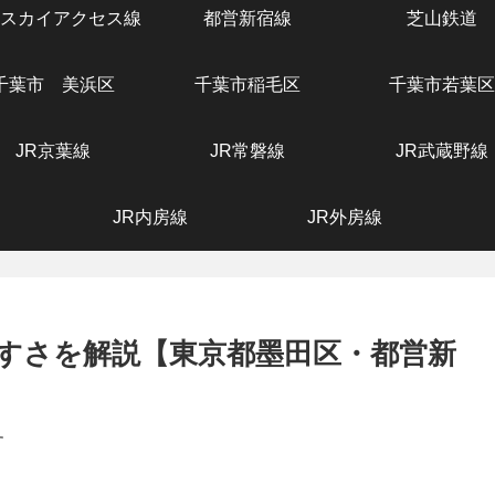
スカイアクセス線
都営新宿線
芝山鉄道
千葉市 美浜区
千葉市稲毛区
千葉市若葉区
JR京葉線
JR常磐線
JR武蔵野線
JR内房線
JR外房線
すさを解説【東京都墨田区・都営新
す