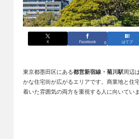
X
Facebook
はてブ
0
東京都墨田区にある
都営新宿線・菊川駅
周辺
かな住宅街が広がるエリアです。商業地と住
着いた雰囲気の両方を重視する人に向いてい