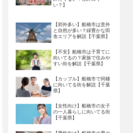
い？】
【郊外多い】船橋市は意外
と自然が多い？緑豊かな田
舎エリアを解説【千葉県】
【不安】船橋市は子育てに
向いてるの？家族で住みや
すい街を解説【千葉県】
【カップル】船橋市で同棲
に向いてる街を解説【千葉
県】
【女性向け】船橋市の女子
の一人暮らしに向いてる街
【千葉県】