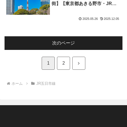
街】【東京都あきる野市・JR五
日市線】
2025.05.26
2025.12.05
次のページ
次
1
2
へ
ホーム
JR五日市線