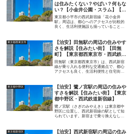
して人気があります。以下...
は住みたくない？やばい？何もな
い？【小金井公園・スラム】【東
京都小平市・西武鉄道】
東京都小平市の西武新宿線「花小金井
駅」周辺は、都心へのアクセスが比較的
良く、生活利便施設も揃っていることか
ら人気のある住宅エリアです。しかし、
すべての人にとって快適とは限らず、住
みにくさを感じる点や治安面での注意点
【治安】田無駅の周辺の住みやす
東京都西東京市
も存在します。以下に詳しく...
さを解説【住みたい街】【田無
町】【東京都西東京市・西武鉄道
新宿線】
田無駅（東京都西東京市）は、西武新宿
線が乗り入れる便利な交通拠点で、都心
アクセスも良く、生活利便性と住宅街と
しての居心地の良さが高く評価される一
方、生活スタイルによっては気になる点
もあります。以下に「住みにくいポイン
【治安】鷺ノ宮駅の周辺の住みや
東京都中野区
ト」と「治安の注意点」を...
すさを解説【住みたい街】【東京
都中野区・西武鉄道新宿線】
鷺ノ宮駅（さぎのみやえき）は東京都中
野区に位置し、西武新宿線の駅として知
られています。新宿まで乗り換えなしで
アクセスできる利便性を備えながら、落
ち着いた住宅街の雰囲気も併せ持つ街で
す。以下に、鷺ノ宮駅周辺の街の特徴や
【治安】西武新宿駅の周辺の住み
東京都新宿区