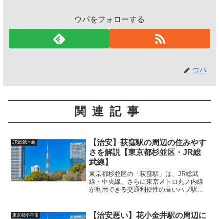
ウパをフォローする
ウパ
関連記事
【治安】荻窪駅の周辺の住みやす
JR総武本線
さを解説【東京都杉並区・JR総
武線】
東京都杉並区の「荻窪駅」は、JR総武
線・中央線、さらに東京メトロ丸ノ内線
が利用できる交通利便性の高いハブ駅で
す。古くからの住宅地でありながら、商
業施設も充実しており、都会的な利便性
と落ち着いた住環境が共存するエリアと
【治安悪い】花小金井駅の周辺に
東京都小平市