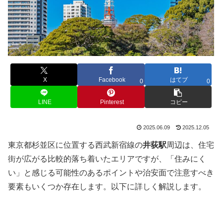
X
Facebook
はてブ
0
0
LINE
Pinterest
コピー
2025.06.09
2025.12.05
東京都杉並区に位置する西武新宿線の
井荻駅
周辺は、住宅
街が広がる比較的落ち着いたエリアですが、「住みにく
い」と感じる可能性のあるポイントや治安面で注意すべき
要素もいくつか存在します。以下に詳しく解説します。