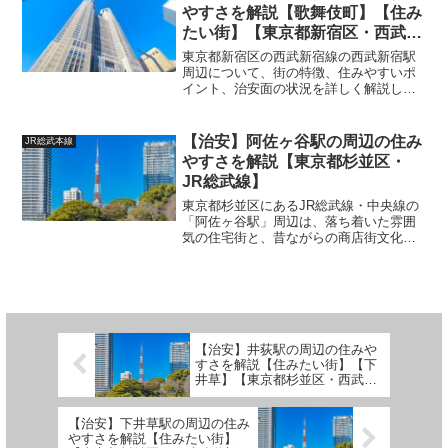
住みやすさ、治安面などを...
やすさを解説【歌舞伎町】【住み
たい街】【東京都新宿区・西武鉄
道】
東京都新宿区の西武新宿線の西武新宿駅
周辺について、街の特徴、住みやすいポ
イント、治安面の状況を詳しく解説しま
す。 (adsbygoogle = window.adsbygoogle
|| []).push({});1. 街の特徴 新宿の中心...
【治安】阿佐ヶ谷駅の周辺の住み
JR総武本線
やすさを解説【東京都杉並区・
JR総武線】
東京都杉並区にあるJR総武線・中央線の
「阿佐ヶ谷駅」周辺は、落ち着いた雰囲
気の住宅街と、昔ながらの商店街文化が
共存する街です。利便性が高い一方で、
過度な喧騒はなく、ファミリー層や落ち
着いた暮らしを望む人に人気のエリアと
なっています。 (ad...
【治安】井荻駅の周辺の住みや
すさを解説【住みたい街】【下
井草】【東京都杉並区・西武鉄
道新宿線】
【治安】下井草駅の周辺の住み
やすさを解説【住みたい街】