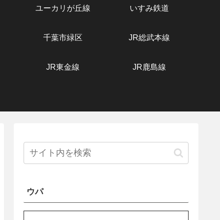
ユーカリが丘線
いすみ鉄道
千葉市緑区
JR総武本線
JR東金線
JR鹿島線
ウパ