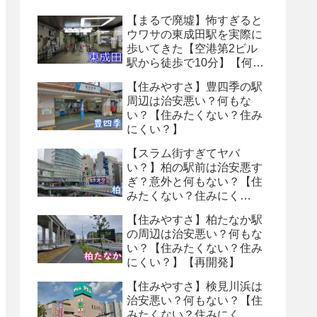
【まるで廃墟】怖すぎると
ウワサの東成田駅を実際に
歩いてきた【空港第2ビル
駅から徒歩で10分】【何も
ない・トイレ怖い】【８番
【住みやすさ】豊四季の駅
出口】
周辺は治安悪い？何もな
い？【住みたくない？住み
にくい？】
【スラム街すぎてヤバ
い？】柏の駅前は治安悪す
ぎ？意外と何もない？【住
みたくない？住みにく
い？】
【住みやすさ】柏たなか駅
の周辺は治安悪い？何もな
い？【住みたくない？住み
にくい？】【再開発】
【住みやすさ】検見川浜は
治安悪い？何もない？【住
みたくない？住みにく