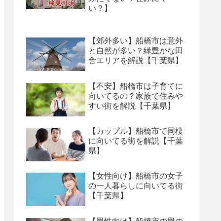
い？】
【郊外多い】船橋市は意外
と自然が多い？緑豊かな田
舎エリアを解説【千葉県】
【不安】船橋市は子育てに
向いてるの？家族で住みや
すい街を解説【千葉県】
【カップル】船橋市で同棲
に向いてる街を解説【千葉
県】
【女性向け】船橋市の女子
の一人暮らしに向いてる街
【千葉県】