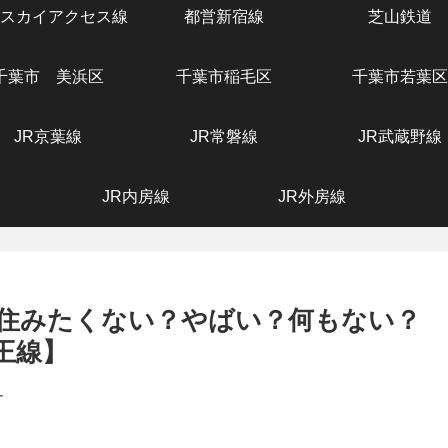
スカイアクセス線
都営新宿線
芝山鉄道
千葉市 美浜区
千葉市稲毛区
千葉市若葉区
JR京葉線
JR常磐線
JR武蔵野線
JR内房線
JR外房線
住みたくない？やばい？何もない？
王線】
す